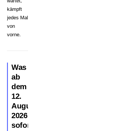
wartet,
kämpft
jedes Mal
von
vorne.
Was
ab
dem
12.
August
2026
sofort