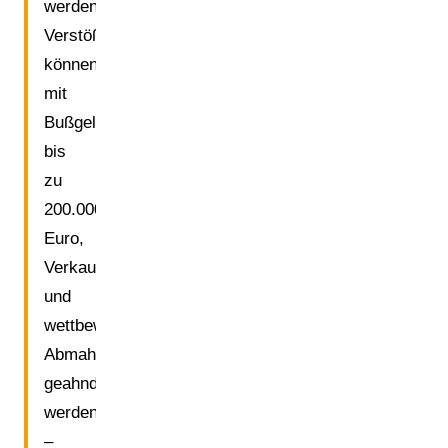
werden.
Verstöße
können
mit
Bußgeldern
bis
zu
200.000
Euro,
Verkaufsverboten
und
wettbewerbsrechtlichen
Abmahnungen
geahndet
werden
–