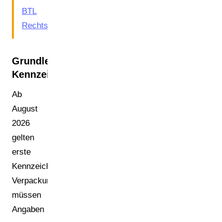
BTL
Rechtsanwälte
.
Grundlegende
Kennzeichnungspflichten
Ab
August
2026
gelten
erste
Kennzeichnungsanforderungen:
Verpackungen
müssen
Angaben