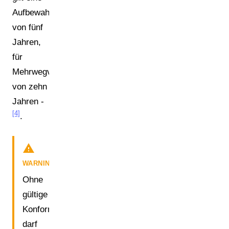
Aufbewahrungspflicht
von fünf
Jahren,
für
Mehrwegverpackungen
von zehn
Jahren -
[4]
.
warning
WARNING
Ohne
gültige
Konformitätserklärung
darf