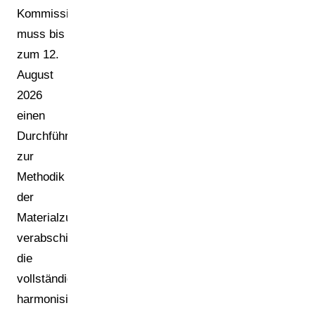
Kommission
muss bis
zum 12.
August
2026
einen
Durchführungsrechtsakt
zur
Methodik
der
Materialzusammensetzung
verabschieden;
die
vollständigen
harmonisierten