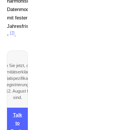
harmonisierte
Datenmodelle
mit fester
Jahresfrist
[7]
-
.
üfen Sie jetzt, ob Ihre
formitätserklärungen,
terialspezifikationen
d Registrierungen für
en 12. August bereit
sind.
Talk
to