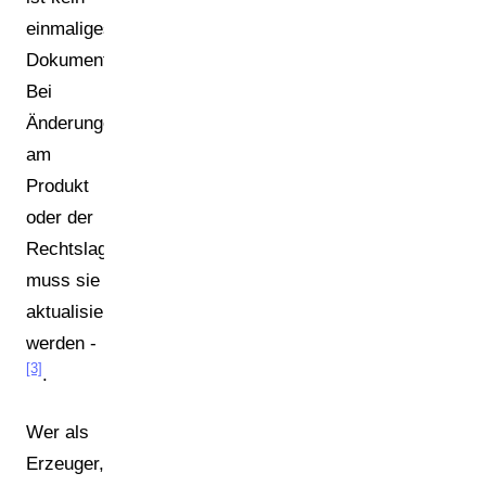
einmaliges
Dokument:
Bei
Änderungen
am
Produkt
oder der
Rechtslage
muss sie
aktualisiert
werden -
[3]
.
Wer als
Erzeuger,