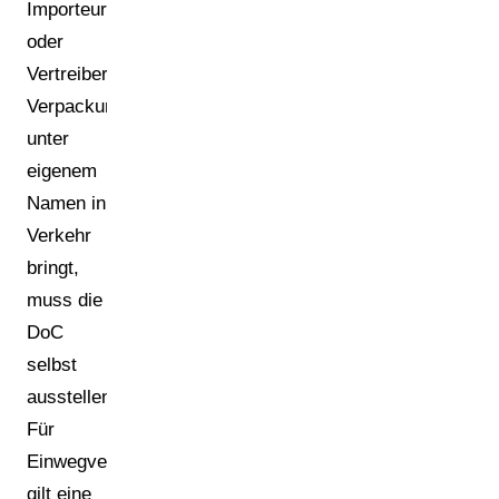
Importeur
oder
Vertreiber
Verpackungen
unter
eigenem
Namen in
Verkehr
bringt,
muss die
DoC
selbst
ausstellen.
Für
Einwegverpackungen
gilt eine