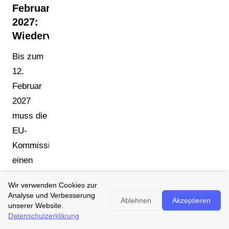
Februar
2027:
Wiederverwendbarkeitsstandards
Bis zum
12.
Februar
2027
muss die
EU-
Kommission
einen
delegierten
Wir verwenden Cookies zur
Rechtsakt
Analyse und Verbesserung
Ablehnen
Akzeptieren
verabschieden,
unserer Website.
Datenschutzerklärung
der die