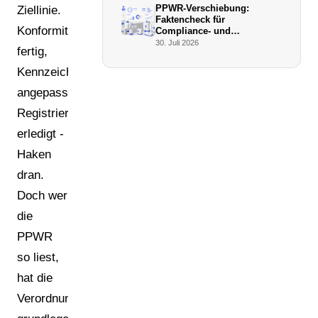
PPWR-Verschiebung:
Ziellinie.
Faktencheck für
Konformitätserklärung
Compliance- und
Verpackungsmanager (Juli
30. Juli 2026
fertig,
2026)
Kennzeichnung
angepasst,
Registrierung
erledigt -
Haken
dran.
Doch wer
die
PPWR
so liest,
hat die
Verordnung