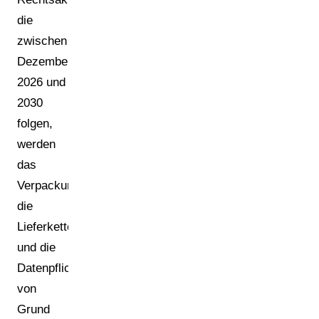
die
zwischen
Dezember
2026 und
2030
folgen,
werden
das
Verpackungsdesign,
die
Lieferketten
und die
Datenpflichten
von
Grund