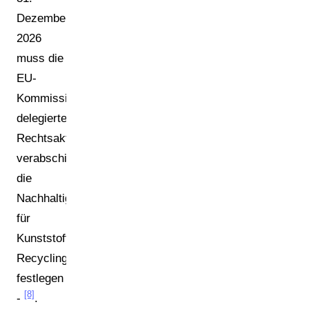
Dezember
2026
muss die
EU-
Kommission
delegierte
Rechtsakte
verabschieden,
die
Nachhaltigkeitskriterien
für
Kunststoff-
Recyclingtechnologien
festlegen
[8]
-
.