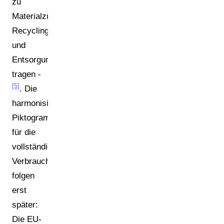
zu
Materialzusammensetzung,
Recyclingfähigkeit
und
Entsorgungsweg
tragen -
[5]
. Die
harmonisierten
Piktogramme
für die
vollständige
Verbraucherkennzeichnung
folgen
erst
später:
Die EU-