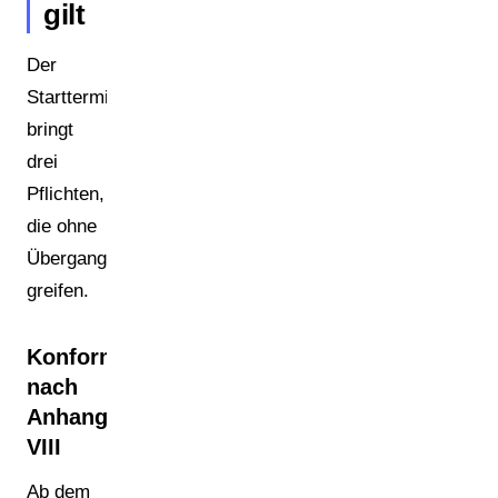
gilt
Der
Starttermin
bringt
drei
Pflichten,
die ohne
Übergangszeit
greifen.
Konformitätserklärung
nach
Anhang
VIII
Ab dem