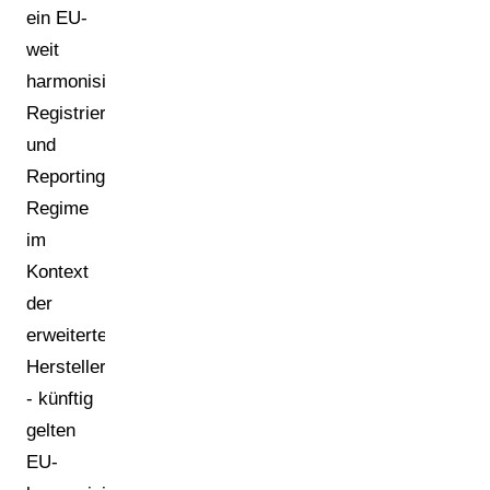
ein EU-
weit
harmonisiertes
Registrierungs-
und
Reporting-
Regime
im
Kontext
der
erweiterten
Herstellerverantwortung
- künftig
gelten
EU-