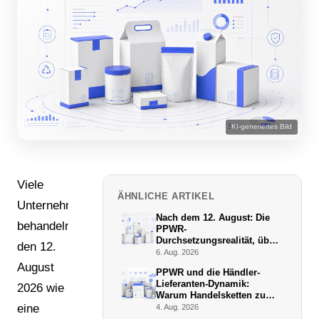
KI-generiertes Bild
Viele
ÄHNLICHE ARTIKEL
Unternehmen
Nach dem 12. August: Die
behandeln
PPWR-
Durchsetzungsrealität, über
den 12.
die niemand schreibt
6. Aug. 2026
August
PPWR und die Händler-
Lieferanten-Dynamik:
2026 wie
Warum Handelsketten zu
De-facto-Vollstreckern
eine
4. Aug. 2026
werden