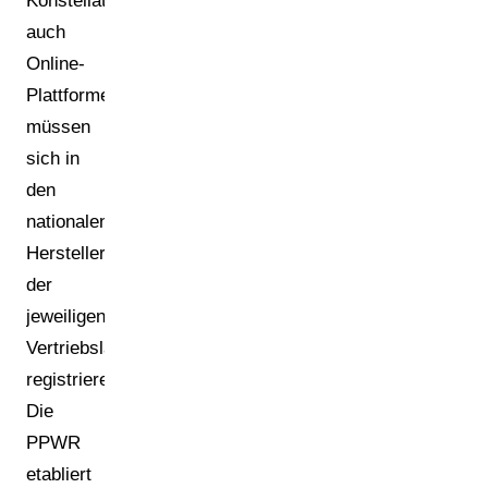
Konstellationen
auch
Online-
Plattformen
müssen
sich in
den
nationalen
Herstellerregistern
der
jeweiligen
Vertriebsländer
registrieren.
Die
PPWR
etabliert