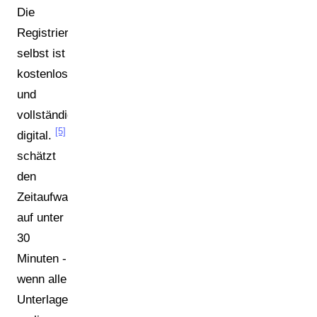
Die
Registrierung
selbst ist
kostenlos
und
vollständig
[5]
digital.
schätzt
den
Zeitaufwand
auf unter
30
Minuten -
wenn alle
Unterlagen