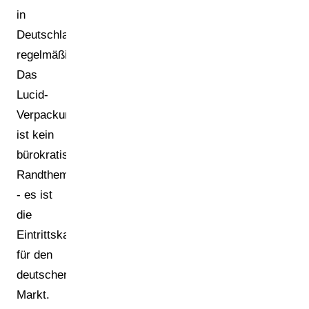
in
Deutschland
regelmäßig.
Das
Lucid-
Verpackungsregister
ist kein
bürokratisches
Randthema
- es ist
die
Eintrittskarte
für den
deutschen
Markt.