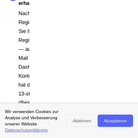
erhalten
Nach erfolgreicher
Registrierung erhalten
Sie Ihre Lucid-
Registrierungsnummer
— automatisch per E-
Mail und im
Dashboard Ihres
Kontos. Die Nummer
hat das Format DE +
13-stellige Ziffernfolge
(Beispiel:
DE1234567890123).
Wir verwenden Cookies zur
Analyse und Verbesserung
Sie können die
Ablehnen
Akzeptieren
unserer Website.
Nummer sofort
Datenschutzerklärung