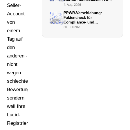
De-facto-Vollstreckern
Seller-
4. Aug. 2026
werden
PPWR-Verschiebung:
Account
Faktencheck für
von
Compliance- und
Verpackungsmanager (Juli
30. Juli 2026
einem
2026)
Tag auf
den
anderen -
nicht
wegen
schlechter
Bewertungen,
sondern
weil Ihre
Lucid-
Registrierung