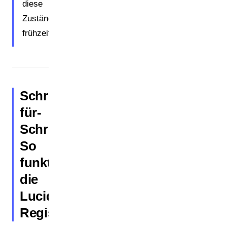
diese
Zuständigkeit
frühzeitig.
Schritt-
für-
Schritt:
So
funktioniert
die
Lucid-
Registrierung