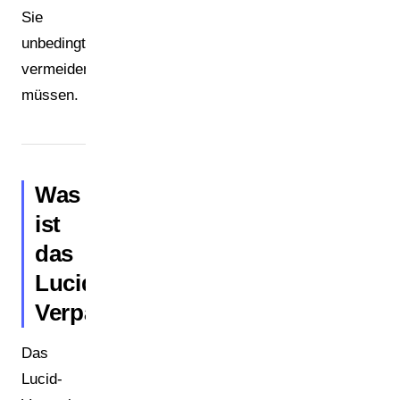
Sie
unbedingt
vermeiden
müssen.
Was
ist
das
Lucid-
Verpackungsregister?
Das
Lucid-