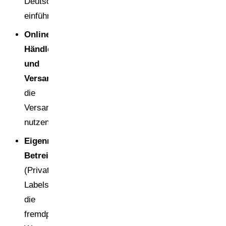
Deutschland
einführen
Online-
Händler
und
Versandhändler
,
die
Versandverpackungen
nutzen
Eigenmarken-
Betreiber
(Private
Labels),
die
fremdproduzierte