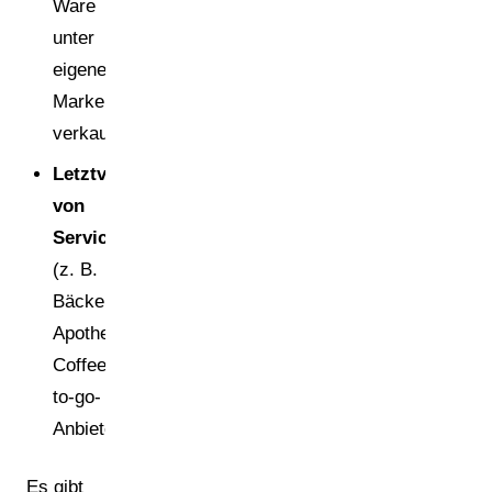
Ware
unter
eigener
Marke
verkaufen
Letztvertreiber
von
Serviceverpackungen
(z. B.
Bäckereien,
Apotheken,
Coffee-
to-go-
Anbieter)
Es gibt