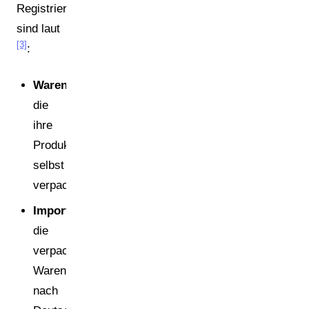
Registrierungspflichtig
sind laut
[3]
:
Warenhersteller
,
die
ihre
Produkte
selbst
verpacken
Importeure
,
die
verpackte
Waren
nach