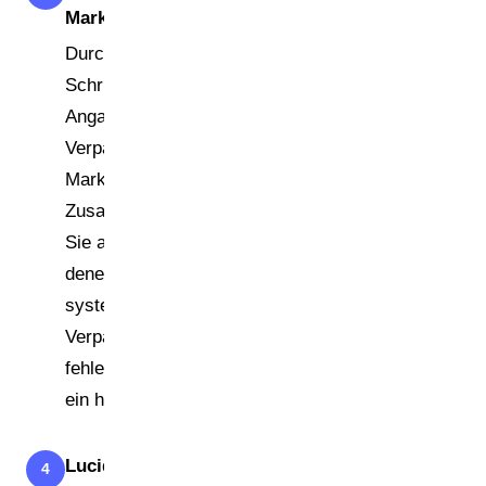
Markennamen eintragen
Durchlaufen Sie alle vier
Schritte: Stammdaten,
Angaben zu den
Verpackungen,
Markennamen und
Zusammenfassung. Tragen
Sie alle Marken ein, unter
denen Sie
systembeteiligungspflichtige
Verpackungen vertreiben —
fehlende Markennamen sind
ein häufiger Fehler.
Lucid-Nummer
4