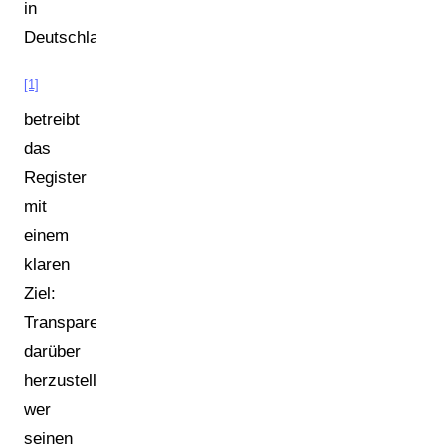
in
Deutschland.
[1]
betreibt
das
Register
mit
einem
klaren
Ziel:
Transparenz
darüber
herzustellen,
wer
seinen