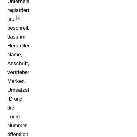
Unternehmen
registriert
[2]
ist.
beschreibt,
dass im
Herstellerregister
Name,
Anschrift,
vertriebene
Marken,
Umsatzsteuer-
ID und
die
Lucid-
Nummer
öffentlich