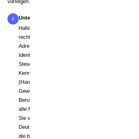
vorliegen.
Unterlagen vorbereiten
1
Halten Sie bereit: vollständiger
rechtlicher Firmenname und
Adresse, Umsatzsteuer-
Identifikationsnummer oder
Steuernummer, nationale
Kennnummer
(Handelsregisternummer,
Gewerbeanmeldung oder
Berufsgenossenschaftsnummer),
alle Markennamen, unter denen
Sie verpackte Waren in
Deutschland vertreiben, sowie
die bevollmächtigte Person (z. B.