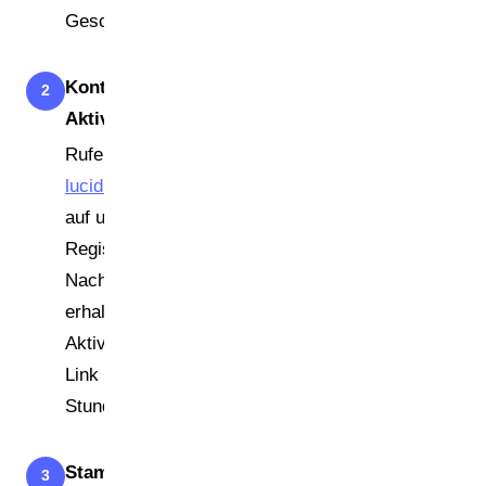
Geschäftsführer).
Konto anlegen und
2
Aktivierungslink bestätigen
Rufen Sie
lucid.verpackungsregister.org
auf und starten Sie die
Registrierung als 'Hersteller'.
Nach der Dateneingabe
erhalten Sie eine
Aktivierungs-E-Mail — dieser
Link muss innerhalb von 24
Stunden bestätigt werden.
Stammdaten und
3