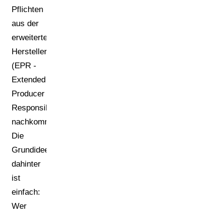
Pflichten
aus der
erweiterten
Herstellerverantwortung
(EPR -
Extended
Producer
Responsibility)
nachkommt.
Die
Grundidee
dahinter
ist
einfach:
Wer