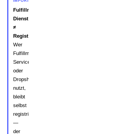
IMPORTANT
Fulfillment-
Dienstleister
≠
Registrierungspflichtiger.
Wer
Fulfillment-
Services
oder
Dropshipping
nutzt,
bleibt
selbst
registrierungspflichtig
—
der