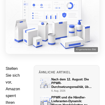
KI-generiertes Bild
Stellen
ÄHNLICHE ARTIKEL
Sie sich
Nach dem 12. August: Die
vor,
PPWR-
Durchsetzungsrealität, über
Amazon
die niemand schreibt
6. Aug. 2026
sperrt
PPWR und die Händler-
Lieferanten-Dynamik:
Ihren
Warum Handelsketten zu