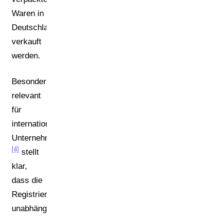
Waren in
Deutschland
verkauft
werden.
Besonders
relevant
für
internationale
Unternehmen:
[4]
stellt
klar,
dass die
Registrierungspflicht
unabhängig