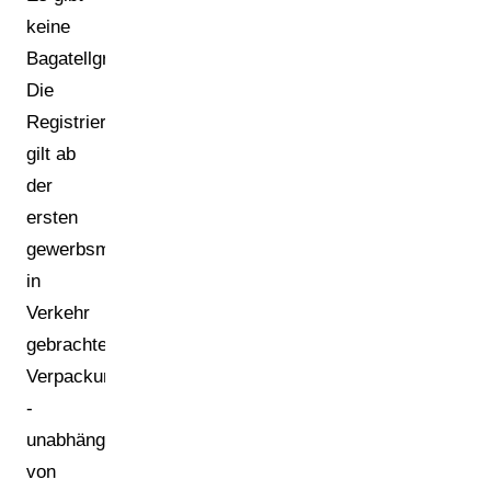
keine
Bagatellgrenze:
Die
Registrierungspflicht
gilt ab
der
ersten
gewerbsmäßig
in
Verkehr
gebrachten
Verpackung
-
unabhängig
von