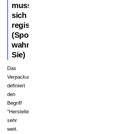
muss
sich
registrieren?
(Spoiler:
wahrscheinlich
Sie)
Das
Verpackungsgesetz
definiert
den
Begriff
"Hersteller"
sehr
weit.