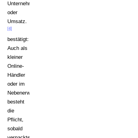
Unternehmensgröße
oder
Umsatz.
[4]
bestätigt:
Auch als
kleiner
Online-
Händler
oder im
Nebenerwerb
besteht
die
Pflicht,
sobald
verpackte