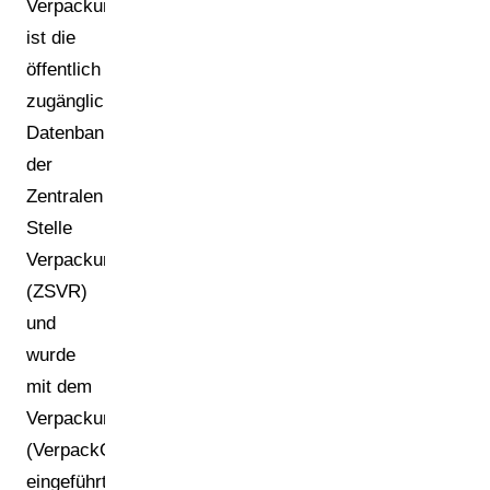
Verpackungsregister
ist die
öffentlich
zugängliche
Datenbank
der
Zentralen
Stelle
Verpackungsregister
(ZSVR)
und
wurde
mit dem
Verpackungsgesetz
(VerpackG)
eingeführt,