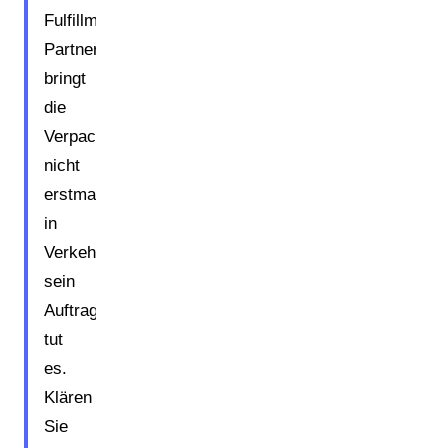
Fulfillment-
Partner
bringt
die
Verpackungen
nicht
erstmals
in
Verkehr,
sein
Auftraggeber
tut
es.
Klären
Sie