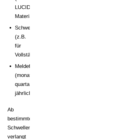
LUCID-
Materialfraktionen)
Schwellenwerte
(z.B.
für
Vollständigkeitserklärungen)
Meldefrequenzen
(monatlich,
quartalsweise,
jährlich)
Ab
bestimmten
Schwellenwerten
verlangt