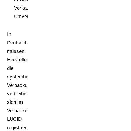
Verkaufs-,
Umverpackungen)?
In
Deutschland
müssen
Hersteller,
die
systembeteiligungspflichtige
Verpackungen
vertreiben,
sich im
Verpackungsregister
LUCID
registrieren