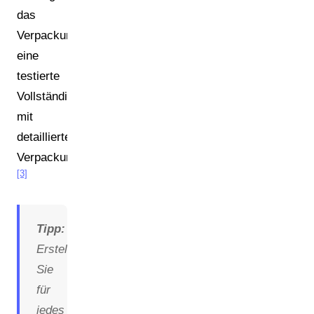
das
Verpackungsgesetz
eine
testierte
Vollständigkeitserklärung
mit
detaillierten
Verpackungsmengendaten.
[3]
Tipp:
Erstellen
Sie
für
jedes