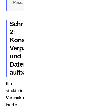
Reporting.
Schritt
2:
Konsistentes
Verpackungsinventar
und
Datenmodell
aufbauen
Ein
strukturiertes
Verpackungsinventar
ist die