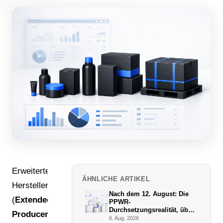
Erweiterte
ÄHNLICHE ARTIKEL
Herstellerverantwortung
Nach dem 12. August: Die
(
Extended
PPWR-
Durchsetzungsrealität, über
Producer
die niemand schreibt
6. Aug. 2026