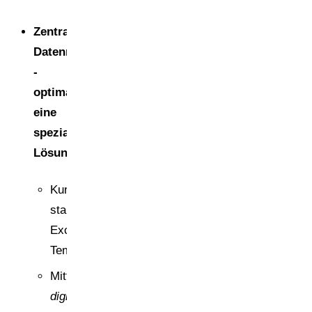
Zentrales
Datenmodell
-
optimalerweise
eine
spezialisierte
Lösung
Kurzfristig:
standardisierte
Excel-/CSV-
Templates
Mittelfristig:
digitales