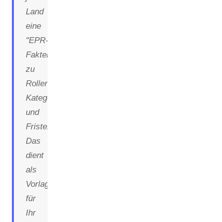
Land
eine
"EPR-
Faktenkarte"
zu
Rollen,
Kategorien
und
Fristen.
Das
dient
als
Vorlage
für
Ihr