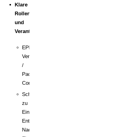
Klare
Rollen
und
Verantwortlichkeiten
EPR-
Verantwortliche:r
/
Packaging
Compliance
Schnittstellen
zu
Einkauf,
Entwicklung,
Nachhaltigkeit,