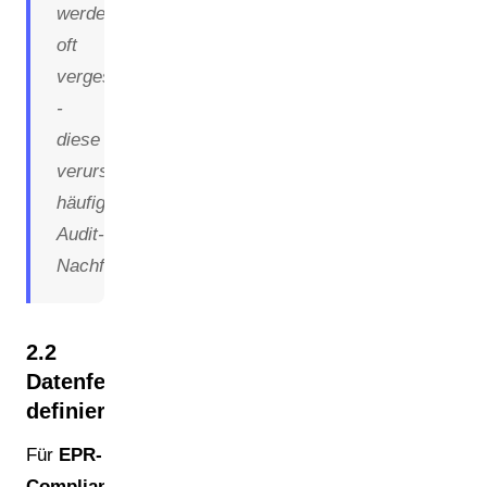
werden
oft
vergessen
-
diese
verursachen
häufig
Audit-
Nachfragen.
2.2
Datenfelder
definieren
Für
EPR-
Compliance