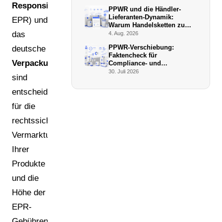
Responsibility
,
PPWR und die Händler-
Lieferanten-Dynamik:
EPR) und
Warum Handelsketten zu
De-facto-Vollstreckern
das
4. Aug. 2026
werden
PPWR-Verschiebung:
deutsche
Faktencheck für
Verpackungsgesetz
Compliance- und
Verpackungsmanager (Juli
30. Juli 2026
sind
2026)
entscheidend
für die
rechtssichere
Vermarktung
Ihrer
Produkte
und die
Höhe der
EPR-
Gebühren.