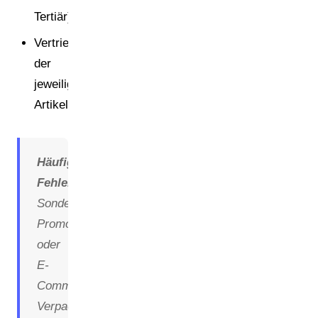
Tertiär)
Vertriebsländer
der
jeweiligen
Artikel
Häufiger
Fehler:
Sondereditionen,
Promotions
oder
E-
Commerce-
Verpackungen