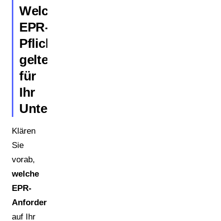
Welche
EPR-
Pflichten
gelten
für
Ihr
Unternehmen?
Klären
Sie
vorab,
welche
EPR-
Anforderungen
auf Ihr