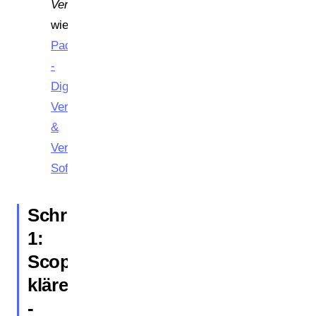
Verpackungsmanagement
wie
Packa
-
Digitales
Verpackungsmanagement
&
Verpackungsdaten-
Software
Schritt
1:
Scope
klären
-