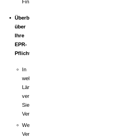
Finance
Überblick
über
Ihre
EPR-
Pflichten
In
welchen
Ländern
vertreiben
Sie
Verpackungen?
Welche
Verpackungsarten