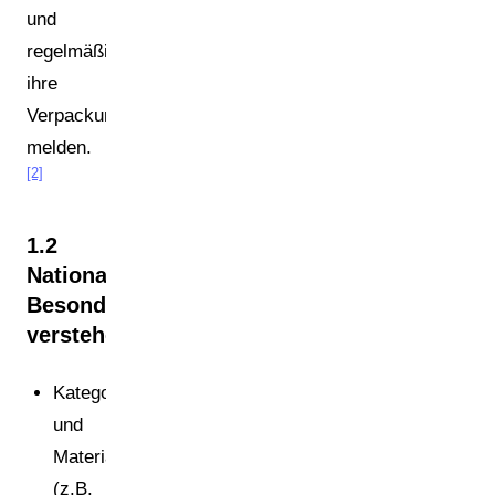
und
regelmäßig
ihre
Verpackungsmengen
melden.
[2]
1.2
Nationale
Besonderheiten
verstehen
Kategorien
und
Materialgruppen
(z.B.