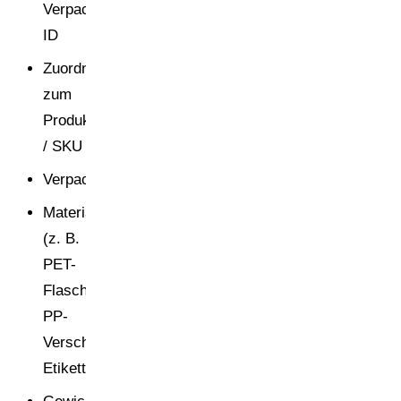
Verpackungs-
ID
Zuordnung
zum
Produkt
/ SKU
Verpackungsebene
Materialstruktur
(z. B.
PET-
Flasche,
PP-
Verschluss,
Etikett)