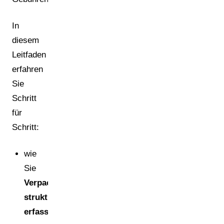
In
diesem
Leitfaden
erfahren
Sie
Schritt
für
Schritt:
wie
Sie
Verpackungsdaten
strukturiert
erfassen
,