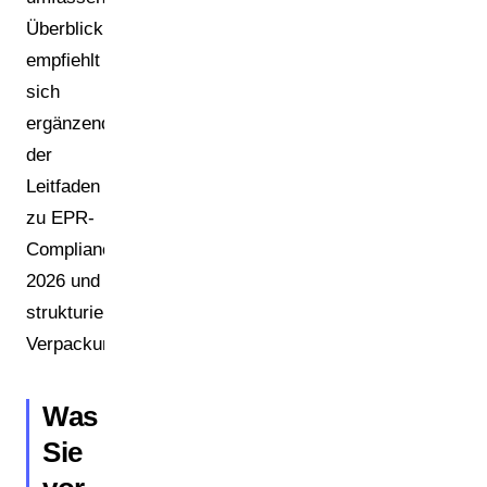
Überblick
empfiehlt
sich
ergänzend
der
Leitfaden
zu EPR-
Compliance
2026 und
strukturierten
[1]
Verpackungsdaten
.
Was
Sie