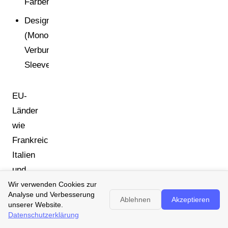
Farben
Designmerkmale
(Monomaterial,
Verbund,
Sleeves)
EU-
Länder
wie
Frankreich,
Italien
und
Belgien
Wir verwenden Cookies zur
Analyse und Verbesserung
wenden
Ablehnen
Akzeptieren
unserer Website.
bereits
Datenschutzerklärung