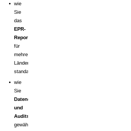
wie
Sie
das
EPR-
Reporting
für
mehrere
Länder
standardisieren,
wie
Sie
Datenqualität
und
Auditsicherheit
gewährleisten