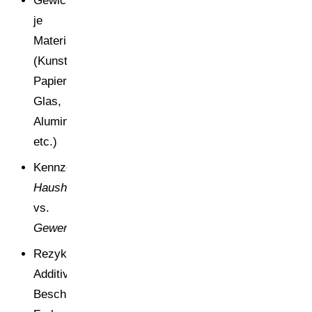
Gewichte
je
Materialfraktion
(Kunststoff,
Papier,
Glas,
Aluminium
etc.)
Kennzeichnung
Haushalt
vs.
Gewerbe
Rezyklatanteil,
Additive,
Beschichtungen,