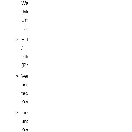
Warenwirtschaft
(Mengen,
Umsätze,
Länder)
PLM
/
PIM
(Produktdaten)
Verpackungsspezifikationen
und
technische
Zeichnungen
Lieferantenerklärungen
und
Zertifikate