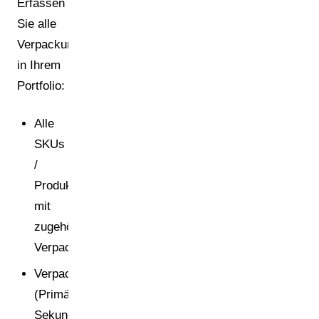
Erfassen
Sie alle
Verpackungen
in Ihrem
Portfolio:
Alle
SKUs
/
Produkte
mit
zugehörigen
Verpackungseinheiten
Verpackungsebenen
(Primär,
Sekundär,