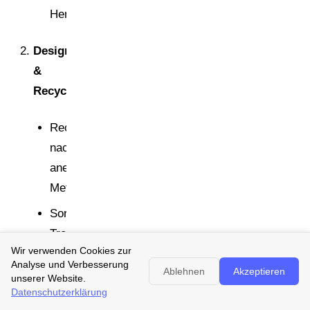
Herkunft
Design-
&
Recyclingdaten
Recyclingfähigkeit
nach
anerkannten
Methoden
Sortierbarkeit,
Trennbarkeit,
Wir verwenden Cookies zur
Mono-
Analyse und Verbesserung
Ablehnen
Akzeptieren
vs.
unserer Website.
Datenschutzerklärung
Multimaterial