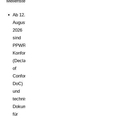
Meilensteine:
Ab 12.
August
2026
sind
PPWR-
Konformitätserklärungen
(Declaration
of
Conformity,
DoC)
und
technische
Dokumentationen
für