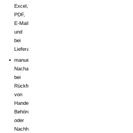
Excel,
PDF,
E-Mail
und
bei
Lieferanten
manuelles
Nacharbeiten
bei
Rückfragen
von
Handel,
Behörden
oder
Nachhaltigkeitsteams