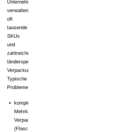
Unternehmen
verwalten
oft
tausende
SKUs
und
zahlreiche
länderspezifische
Verpackungen.
Typische
Probleme:
komplexe
Mehrkomponenten-
Verpackungen
(Flaschen,