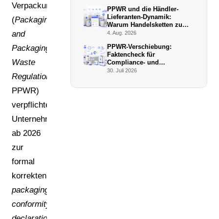
Verpackungsverordnung
PPWR und die Händler-
Lieferanten-Dynamik:
(
Packaging
Warum Handelsketten zu
De-facto-Vollstreckern
and
4. Aug. 2026
werden
PPWR-Verschiebung:
Packaging
Faktencheck für
Waste
Compliance- und
Verpackungsmanager (Juli
30. Juli 2026
Regulation
,
2026)
PPWR)
verpflichtet
Unternehmen
ab 2026
zur
formal
korrekten
packaging
conformity
declaration