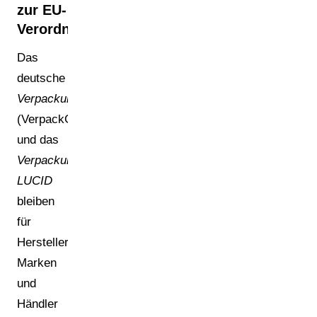
zur EU-
Verordnung
Das
deutsche
Verpackungsgesetz
(VerpackG)
und das
Verpackungsregister
LUCID
bleiben
für
Hersteller,
Marken
und
Händler