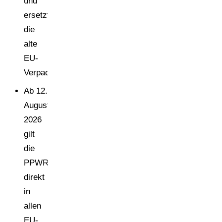
und
ersetzt
die
alte
EU-
[3]
Verpackungsrichtlinie
.
Ab 12.
August
2026
gilt
die
PPWR
direkt
in
allen
EU-