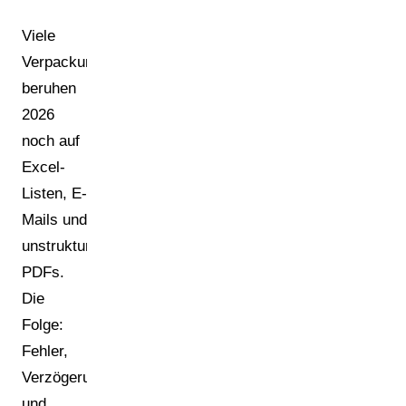
Viele
Verpackungsprozesse
beruhen
2026
noch auf
Excel-
Listen, E-
Mails und
unstrukturierten
PDFs.
Die
Folge:
Fehler,
Verzögerungen
und