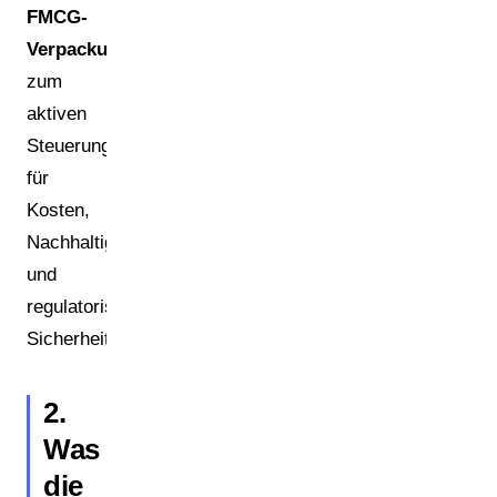
FMCG-
Verpackungen
zum
aktiven
Steuerungsinstrument
für
Kosten,
Nachhaltigkeit
und
regulatorische
Sicherheit.
2.
Was
die