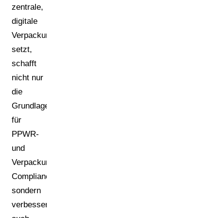
zentrale,
digitale
Verpackungsdatenbasis
setzt,
schafft
nicht nur
die
Grundlage
für
PPWR-
und
Verpackungsgesetz-
Compliance,
sondern
verbessert