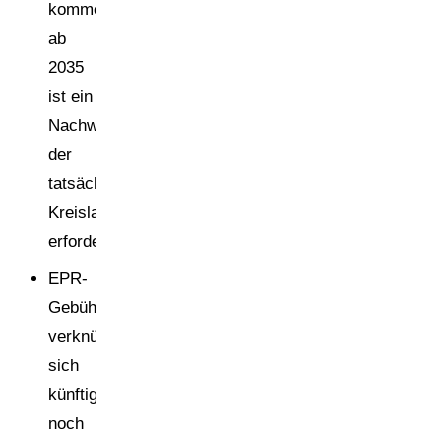
kommen;
ab
2035
ist ein
Nachweis
der
tatsächlichen
Kreislaufführung
erforderlich.
EPR-
Gebührenmodelle
verknüpfen
sich
künftig
noch