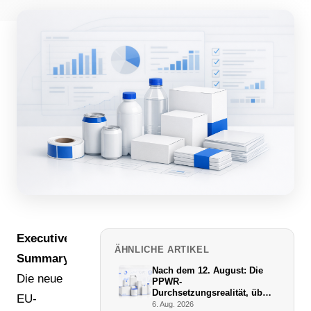
Executive
ÄHNLICHE ARTIKEL
Summary:
Nach dem 12. August: Die
Die neue
PPWR-
Durchsetzungsrealität, über
EU-
die niemand schreibt
6. Aug. 2026