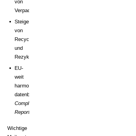
von
Verpackungsabfällen
Steigerung
von
Recyclingfähigkeit
und
Rezyklatanteil
EU-
weit
harmonisiertes,
datenbasiertes
Compliance-
[4]
Reporting
Wichtige