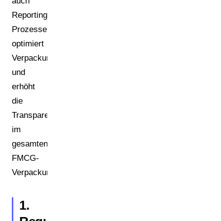
auch
Reporting-
Prozesse,
optimiert
Verpackungskosten
und
erhöht
die
Transparenz
im
gesamten
FMCG-
Verpackungsportfolio.
1.