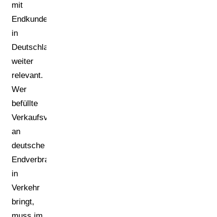
mit
Endkunden
in
Deutschland
weiter
relevant.
Wer
befüllte
Verkaufsverpackungen
an
deutsche
Endverbraucher
in
Verkehr
bringt,
muss im