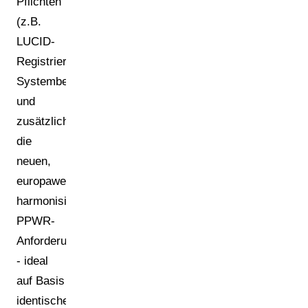
Pflichten
(z.B.
LUCID-
Registrierung,
Systembeteiligung)
und
zusätzlich
die
neuen,
europaweit
harmonisierten
PPWR-
Anforderungen
- ideal
auf Basis
identischer