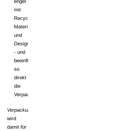
enger
mit
Recyclingfähigkeit,
Materialwahl
und
Design
- und
beeinflussen
so
direkt
die
Verpackungskosten.
Verpackungskonformität
wird
damit für