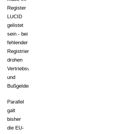
Register
LUCID
gelistet
sein - bei
fehlender
Registrierung
drohen
Vertriebsverbot
und
[1]
Bußgelder
.
Parallel
galt
bisher
die EU-