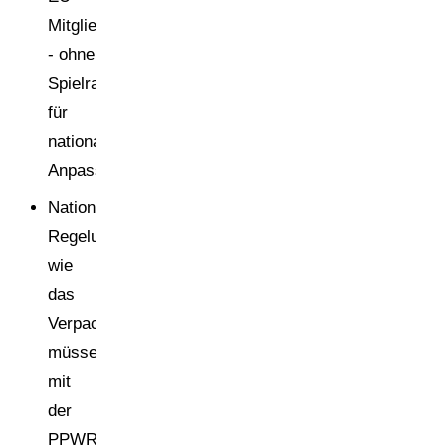
Mitgliedstaaten
- ohne
Spielraum
für
nationale
Anpassungen.
Nationale
Regelungen
wie
das
VerpackG
müssen
mit
der
PPWR