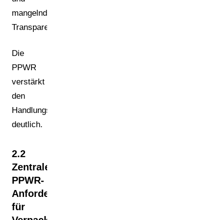
mangelnde
Transparenz.
Die
PPWR
verstärkt
den
Handlungsdruck
deutlich.
2.2
Zentrale
PPWR-
Anforderungen
für
Verpackungsdaten