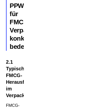
PPWR
für
FMCG-
Verpackungen
konkret
bedeutet
2.1
Typische
FMCG-
Herausforderungen
im
Verpackungsmanagement
FMCG-