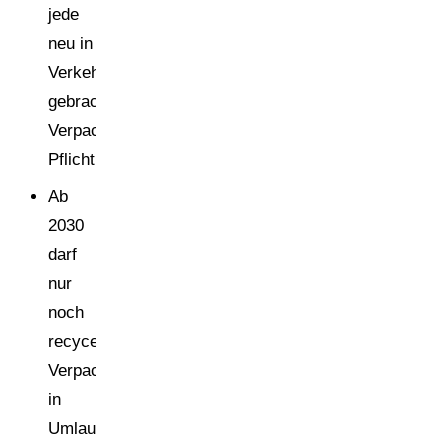
jede
neu in
Verkehr
gebrachte
Verpackung
Pflicht.
Ab
2030
darf
nur
noch
recycelbare
Verpackung
in
Umlauf