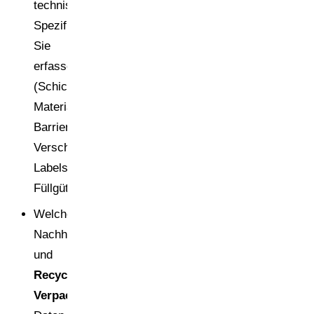
technischen
Spezifikationen
Sie
erfassen
(Schichtaufbau,
Materialcodes,
Barrieren,
Verschlüsse,
Labels,
Füllgüter).
Welche
Nachhaltigkeits-
und
Recyclinganalyse
Verpackung
-