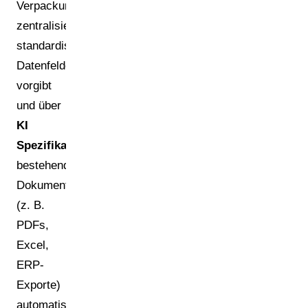
Verpackungsspezifikationen
zentralisiert,
standardisierte
Datenfelder
vorgibt
und über
KI
Spezifikationsdigitalisierung
bestehende
Dokumente
(z. B.
PDFs,
Excel,
ERP-
Exporte)
automatisiert