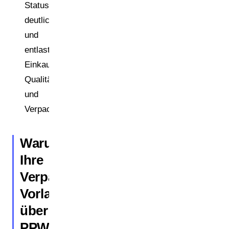
Status
deutlich
und
entlasten
Einkauf,
Qualität
und
Verpackungstechnik.
Warum
Ihre
Verpackungsdaten-
Vorlage
über
PPWR-