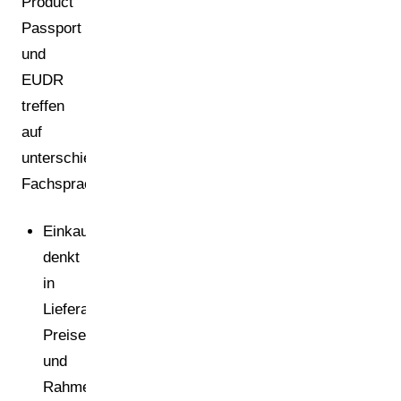
Product
Passport
und
EUDR
treffen
auf
unterschiedliche
Fachsprachen:
Einkauf
denkt
in
Lieferanten,
Preisen
und
Rahmenverträgen.