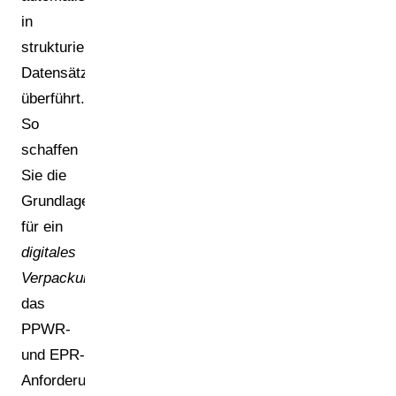
in
strukturierte
Datensätze
überführt.
So
schaffen
Sie die
Grundlage
für ein
digitales
Verpackungsmanagement
,
das
PPWR-
und EPR-
Anforderungen