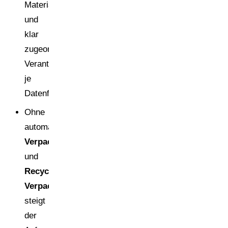
Materials)
und
klar
zugeordnete
Verantwortlichkeiten
je
Datenfeld.
Ohne
automatisierte
Verpackungsdatenanalyse
und
Recyclinganalyse
Verpackung
steigt
der