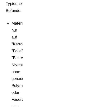
Typische
Befunde:
Materialangaben
nur
auf
"Karton",
"Folie",
"Blister"-
Niveau,
ohne
genaue
Polymer-
oder
Faserqualitäten.