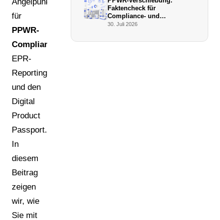
PPWR-Verschiebung:
Angelpunkt
Faktencheck für
für
Compliance- und
Verpackungsmanager (Juli
30. Juli 2026
PPWR-
2026)
Compliance
,
EPR-
Reporting
und den
Digital
Product
Passport.
In
diesem
Beitrag
zeigen
wir, wie
Sie mit