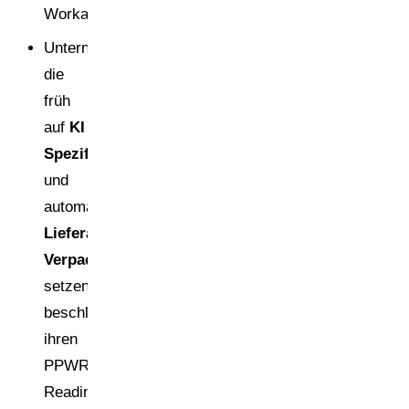
Workarounds.
Unternehmen,
die
früh
auf
KI
Spezifikationsdigitalisierung
und
automatisierte
Lieferantenkommunikation
Verpackung
setzen,
beschleunigen
ihren
PPWR-
Readiness-