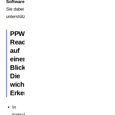
Software
Sie dabei
unterstützt.
PPWR-
Readiness
auf
einen
Blick:
Die
wichtigsten
Erkenntnisse
In
typischen