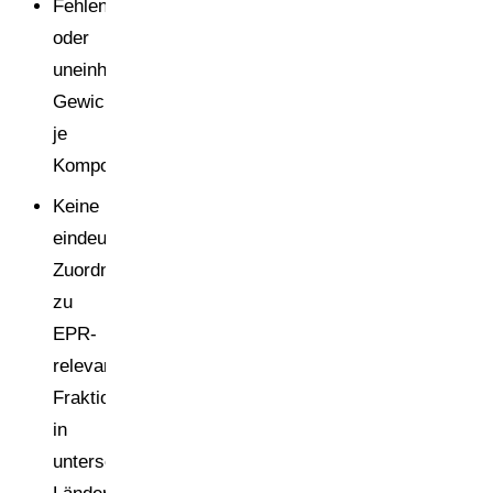
Fehlende
oder
uneinheitliche
Gewichtsangaben
je
Komponente.
Keine
eindeutige
Zuordnung
zu
EPR-
relevanten
Fraktionen
in
unterschiedlichen