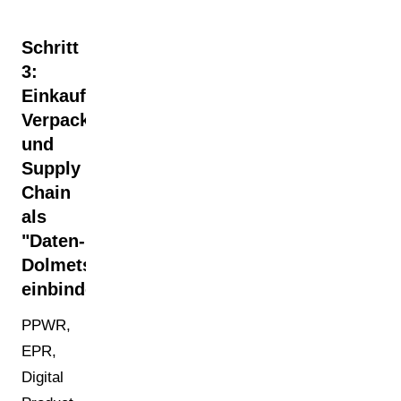
Schritt
3:
Einkauf,
Verpackungstechnik
und
Supply
Chain
als
"Daten-
Dolmetscher"
einbinden
PPWR,
EPR,
Digital