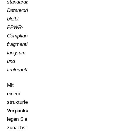
standardisierte
Datenvorlage
bleibt
PPWR-
Compliance
fragmentiert,
langsam
und
fehleranfällig.
Mit
einem
strukturierten
Verpackungsdatenmanagement
legen Sie
zunächst