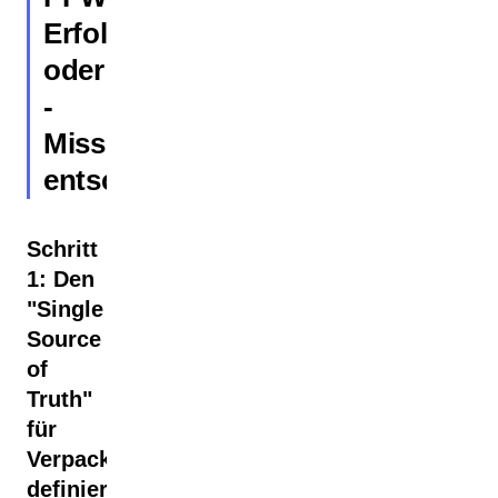
Erfolg
oder
-
Misserfolg
entscheidet
Schritt
1: Den
"Single
Source
of
Truth"
für
Verpackungsdaten
definieren