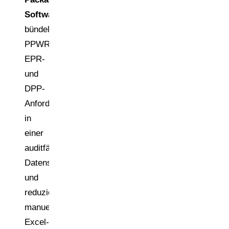
Software
bündeln
PPWR-,
EPR-
und
DPP-
Anforderungen
in
einer
auditfähigen
Datenstruktur
und
reduzieren
manuelle
Excel-