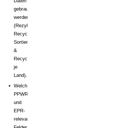
Daten
gebraucht
werden
(Rezyklatanteil,
Recyclingsystem,
Sortier-
&
Recyclingfähigkeit
je
Land).
Welche
PPWR-
und
EPR-
relevanten
Felder