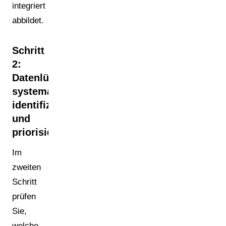
integriert
abbildet.
Schritt
2:
Datenlücken
systematisch
identifizieren
und
priorisieren
Im
zweiten
Schritt
prüfen
Sie,
welche