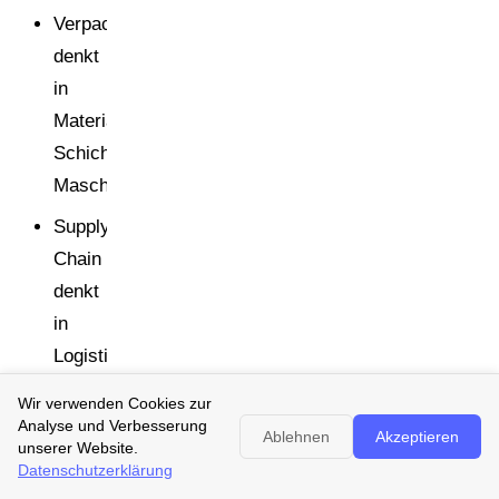
Verpackungstechnik
denkt
in
Materialien,
Schichten,
Maschinengängigkeit.
Supply
Chain
denkt
in
Logistik,
Palettierung,
Wir verwenden Cookies zur
Länderrollouts.
Analyse und Verbesserung
Ablehnen
Akzeptieren
unserer Website.
Datenschutzerklärung
Für einen