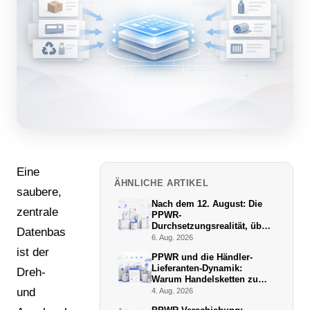
Eine
ÄHNLICHE ARTIKEL
saubere,
Nach dem 12. August: Die
zentrale
PPWR-
Durchsetzungsrealität, über
Datenbasis
die niemand schreibt
6. Aug. 2026
ist der
PPWR und die Händler-
Lieferanten-Dynamik:
Dreh-
Warum Handelsketten zu
De-facto-Vollstreckern
und
4. Aug. 2026
werden