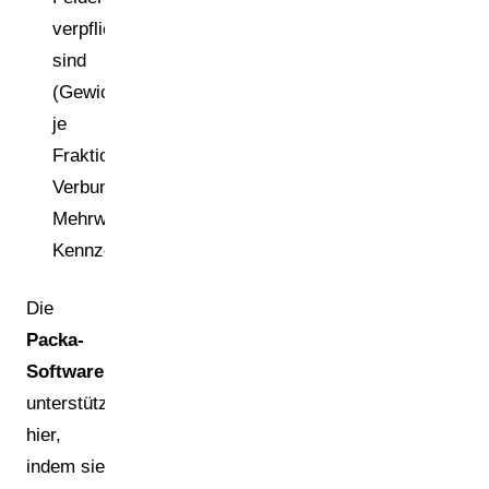
verpflichtend
sind
(Gewichte
je
Fraktion,
Verbundanteile,
Mehrweg/Einweg,
Kennzeichnungspflichten).
Die
Packa-
Software
unterstützt
hier,
indem sie