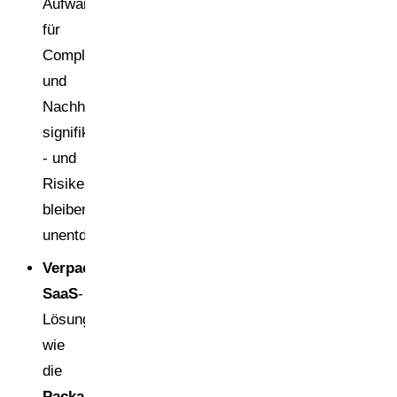
Aufwand
für
Compliance-
und
Nachhaltigkeitsberichte
signifikant
- und
Risiken
bleiben
unentdeckt.
Verpackungsmanagement
SaaS
-
Lösungen
wie
die
Packa