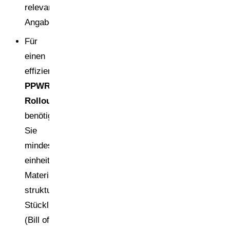
relevante
Angaben).
Für
einen
effizienten
PPWR-
Rollout
benötigen
Sie
mindestens
einheitliche
Materialbenennungen,
strukturierte
Stücklisten
(Bill of