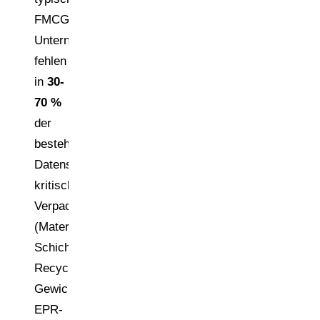
FMCG-
Unternehmen
fehlen
in
30-
70 %
der
bestehenden
Datensätze
kritische
Verpackungsinformationen
(Material,
Schichten,
Recyclingfähigkeit,
Gewichte,
EPR-