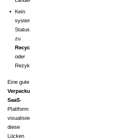
Ländern.
Kein
systematischer
Status
zu
Recyclingfähigkeit
oder
Rezyklatgehalt.
Eine gute
Verpackungsmanagement
SaaS
-
Plattform
visualisiert
diese
Lücken