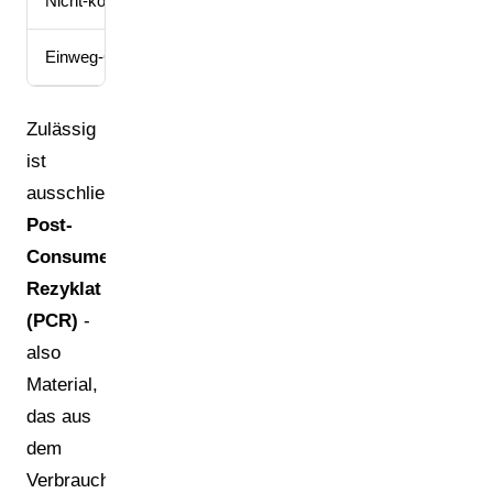
Nicht-kontaktsensitive Kunststoffverpackungen
Transp
Einweg-Getränkeflaschen (alle Kunststoffe)
PET-F
Zulässig
ist
ausschließlich
Post-
Consumer-
Rezyklat
(PCR)
-
also
Material,
das aus
dem
Verbraucherabfall