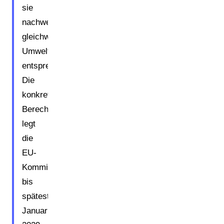
sie
nachweislich
gleichwertigen
Umweltstandards
entsprechen.
Die
konkreten
Berechnungsmethoden
legt
die
EU-
Kommission
bis
spätestens
Januar