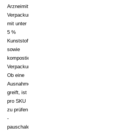
Arzneimittelverpackungen,
Verpackungen
mit unter
5 %
Kunststoffanteil
sowie
kompostierbare
Verpackungen.
Ob eine
Ausnahme
greift, ist
pro SKU
zu prüfen
-
pauschale