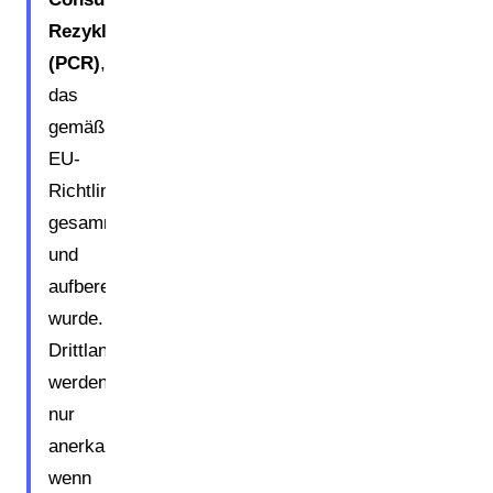
Rezyklat
(PCR)
,
das
gemäß
EU-
Richtlinien
gesammelt
und
aufbereitet
wurde.
Drittlandsrezyklate
werden
nur
anerkannt,
wenn