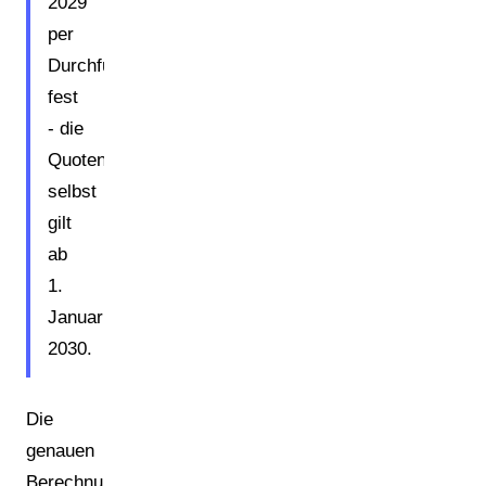
2029
per
Durchführungsrechtsakt
fest
- die
Quotenpflicht
selbst
gilt
ab
1.
Januar
2030.
Die
genauen
Berechnungsmethoden