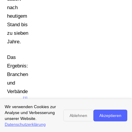
nach
heutigem
Stand bis
zu sieben
Jahre.
Das
Ergebnis:
Branchenexperten
und
Verbände
[1]
warnen
,
Wir verwenden Cookies zur
dass die
Analyse und Verbesserung
Ablehnen
Akzeptieren
verfügbaren
unserer Website.
Datenschutzerklärung
PCR-