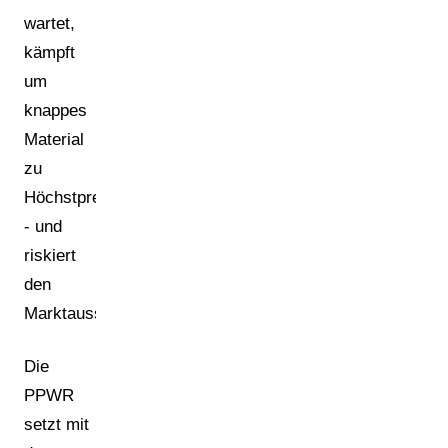
wartet,
kämpft
um
knappes
Material
zu
Höchstpreisen
- und
riskiert
den
Marktausschluss.
Die
PPWR
setzt mit