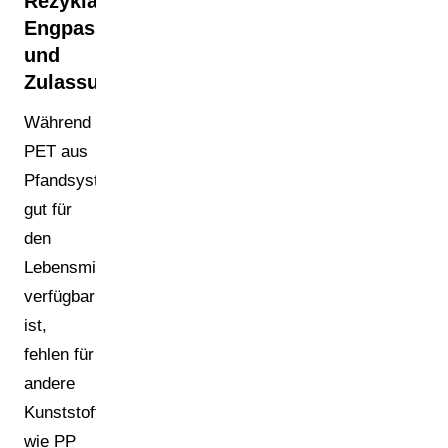
Rezyklat:
Engpass
und
Zulassungsproblem
Während
PET aus
Pfandsystemen
gut für
den
Lebensmittelkontakt
verfügbar
ist,
fehlen für
andere
Kunststoffe
wie PP