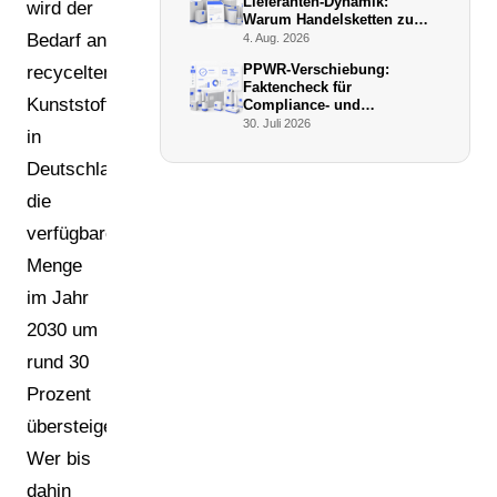
Lieferanten-Dynamik:
wird der
Warum Handelsketten zu
De-facto-Vollstreckern
Bedarf an
4. Aug. 2026
werden
PPWR-Verschiebung:
recycelten
Faktencheck für
Kunststoffen
Compliance- und
Verpackungsmanager (Juli
30. Juli 2026
in
2026)
Deutschland
die
verfügbare
Menge
im Jahr
2030 um
rund 30
Prozent
übersteigen.
Wer bis
dahin