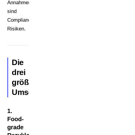
Annahmen
sind
Compliance-
Risiken.
Die
drei
größten
Umsetzungshürden
1.
Food-
grade