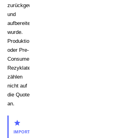
zurückgewonnen
und
aufbereitet
wurde.
Produktionsabfälle
oder Pre-
Consumer-
Rezyklate
zählen
nicht auf
die Quote
an.
star
IMPORTANT