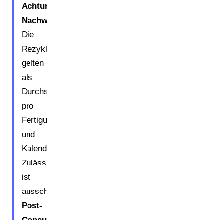
Achtung
Nachweispflicht:
Die
Rezyklatquoten
gelten
als
Durchschnitt
pro
Fertigungsbetrieb
und
Kalenderjahr.
Zulässig
ist
ausschließlich
Post-
Consumer-