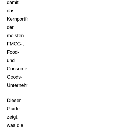
damit
das
Kernportfolio
der
meisten
FMCG-,
Food-
und
Consumer-
Goods-
Unternehmen.
Dieser
Guide
zeigt,
was die