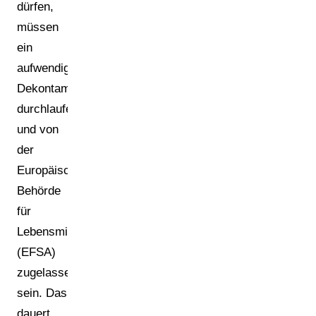
dürfen,
müssen
ein
aufwendiges
Dekontaminationsverfahren
durchlaufen
und von
der
Europäischen
Behörde
für
Lebensmittelsicherheit
(EFSA)
zugelassen
sein. Das
dauert