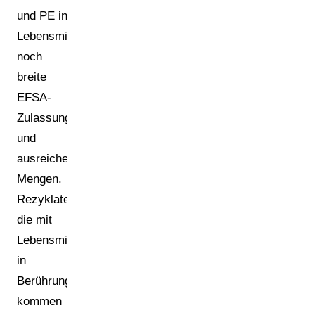
und PE in
Lebensmittelkontaktqualität
noch
breite
EFSA-
Zulassungen
und
ausreichende
Mengen.
Rezyklate,
die mit
Lebensmitteln
in
Berührung
kommen