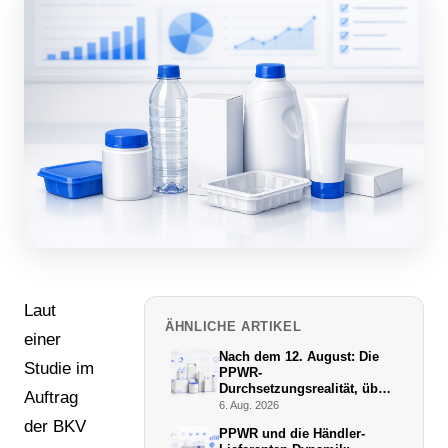
Laut
ÄHNLICHE ARTIKEL
einer
Nach dem 12. August: Die
Studie im
PPWR-
Durchsetzungsrealität, über
Auftrag
die niemand schreibt
6. Aug. 2026
der BKV
PPWR und die Händler-