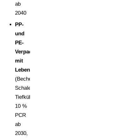
ab
2040
PP-
und
PE-
Verpackungen
mit
Lebensmittelkontakt
(Becher,
Schalen,
Tiefkühlbeutel):
10 %
PCR
ab
2030,