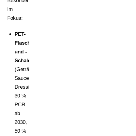
Besonders
im
Fokus:
PET-
Flaschen
und -
Schalen
(Getränke,
Saucen,
Dressings):
30 %
PCR
ab
2030,
50 %