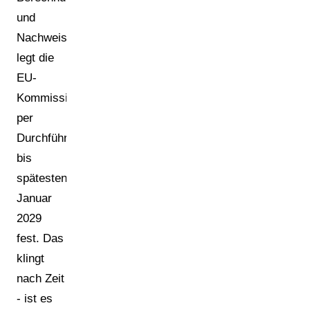
und
Nachweisformate
legt die
EU-
Kommission
per
Durchführungsrechtsakt
bis
spätestens
Januar
2029
fest. Das
klingt
nach Zeit
- ist es