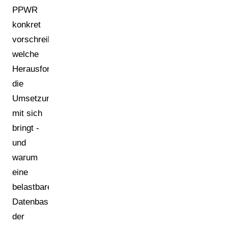
PPWR
konkret
vorschreibt,
welche
Herausforderungen
die
Umsetzung
mit sich
bringt -
und
warum
eine
belastbare
Datenbasis
der