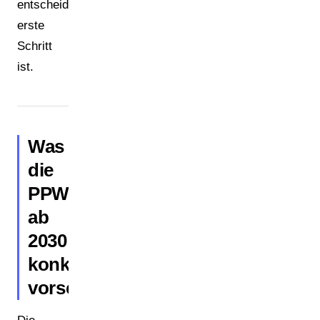
entscheidende
erste
Schritt
ist.
Was
die
PPWR
ab
2030
konkret
vorschreibt