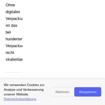
Ohne
digitales
Verpackungsmanagement
ist das
bei
hunderten
Verpackungsarten
nicht
skalierbar.
500+
Wir verwenden Cookies zur
Analyse und Verbesserung
SKUs,
Ablehnen
Akzeptieren
unserer Website.
Datenschutzerklärung
jede