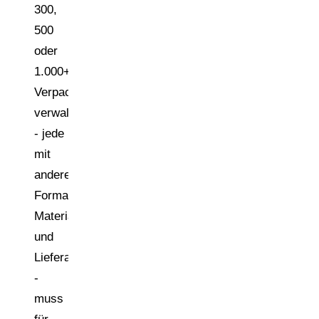
300,
500
oder
1.000+
Verpackungsarten
verwaltet
- jede
mit
anderen
Formaten,
Materialien
und
Lieferanten
-
muss