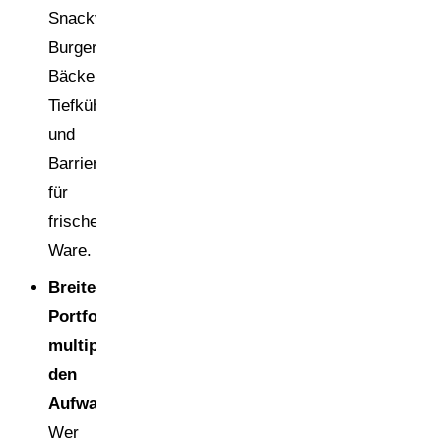
Snackverpackungen,
Burgertüten,
Bäckereikartons,
Tiefkühlschalen
und
Barriereverpackungen
für
frische
Ware.
Breite
Portfolios
multiplizieren
den
Aufwand.
Wer