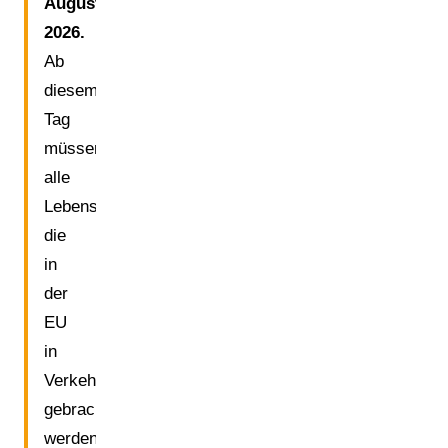
August
2026.
Ab
diesem
Tag
müssen
alle
Lebensmittelverpackungen,
die
in
der
EU
in
Verkehr
gebracht
werden,