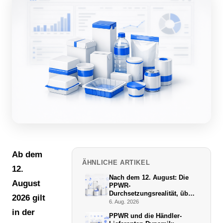
Ab dem
ÄHNLICHE ARTIKEL
12.
Nach dem 12. August: Die
August
PPWR-
Durchsetzungsrealität, über
2026 gilt
die niemand schreibt
6. Aug. 2026
in der
PPWR und die Händler-