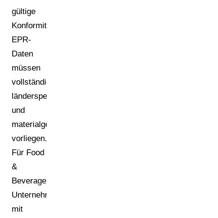
gültige
Konformitätserklärung.
EPR-
Daten
müssen
vollständig,
länderspezifisch
und
materialgenau
vorliegen.
Für Food
&
Beverage
Unternehmen
mit