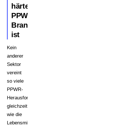
härteste
PPWR-
Branche
ist
Kein
anderer
Sektor
vereint
so viele
PPWR-
Herausforderungen
gleichzeitig
wie die
Lebensmittelbranche: