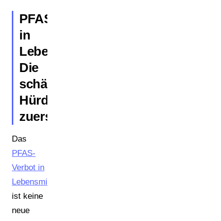
PFAS
in
Lebensmittelkontaktverpackunge
Die
schärfste
Hürde
zuerst
Das
PFAS-
Verbot in
Lebensmittelverpackungen
ist keine
neue