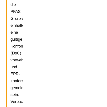
die
PFAS-
Grenzwerte
einhalten,
eine
gültige
Konformitätserklärung
(DoC)
vorweisen
und
EPR-
konform
gemeldet
sein.
Verpackungen