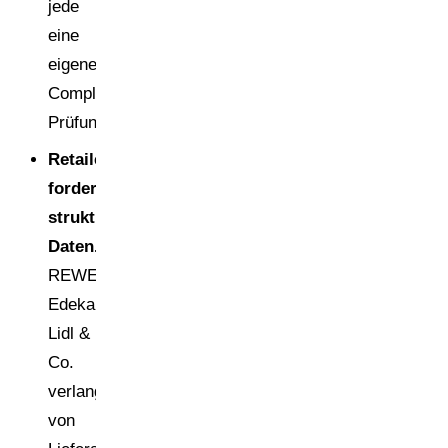
jede
eine
eigene
Compliance-
Prüfung.
Retailer
fordern
strukturierte
Daten.
REWE,
Edeka,
Lidl &
Co.
verlangen
von