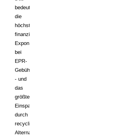
bedeutet
die
höchste
finanzielle
Exponierung
bei
EPR-
Gebühren
- und
das
größte
Einsparpotenzial
durch
recyclingfähige
Alternativen.