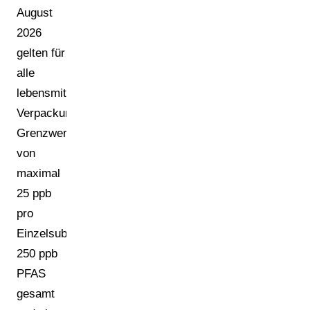
August
2026
gelten für
alle
lebensmittelkontaktierenden
Verpackungen
Grenzwerte
von
maximal
25 ppb
pro
Einzelsubstanz,
250 ppb
PFAS
gesamt