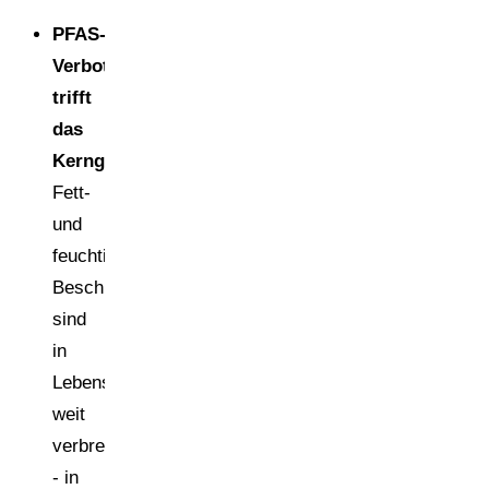
PFAS-
Verbot
trifft
das
Kerngeschäft.
Fett-
und
feuchtigkeitsabweisende
Beschichtungen
sind
in
Lebensmittelkontaktverpackungen
weit
verbreitet
- in