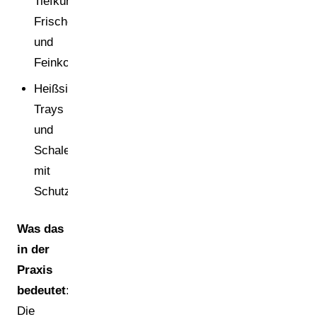
Tiefkühl-,
Frische-
und
Feinkostprodukte
Heißsiegelbare
Trays
und
Schalen
mit
Schutzschichten
Was das
in der
Praxis
bedeutet:
Die