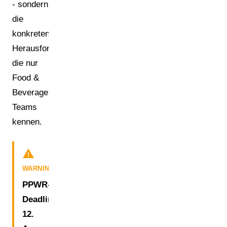
- sondern
die
konkreten
Herausforderungen,
die nur
Food &
Beverage
Teams
kennen.
warning
WARNING
PPWR-
Deadline:
12.