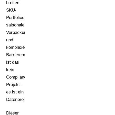
breiten
SKU-
Portfolios,
saisonalen
Verpackungen
und
komplexen
Barrierematerialien
ist das
kein
Compliance-
Projekt -
es ist ein
Datenprojekt.
Dieser