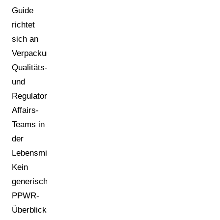
Guide
richtet
sich an
Verpackungsmanager,
Qualitäts-
und
Regulatory-
Affairs-
Teams in
der
Lebensmittelbranche.
Kein
generisches
PPWR-
Überblickswissen