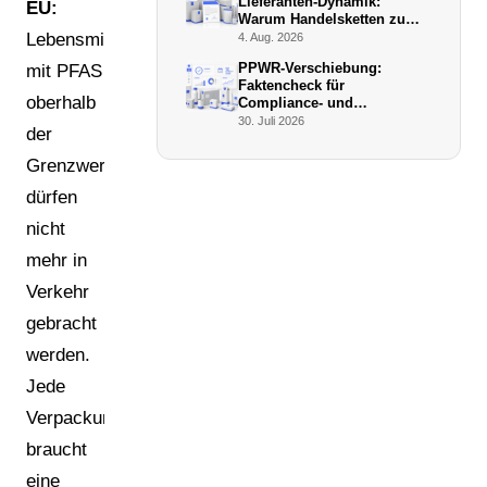
Lieferanten-Dynamik:
EU:
Warum Handelsketten zu
De-facto-Vollstreckern
Lebensmittelkontaktverpackungen
4. Aug. 2026
werden
PPWR-Verschiebung:
mit PFAS
Faktencheck für
oberhalb
Compliance- und
Verpackungsmanager (Juli
30. Juli 2026
der
2026)
Grenzwerte
dürfen
nicht
mehr in
Verkehr
gebracht
werden.
Jede
Verpackungsart
braucht
eine