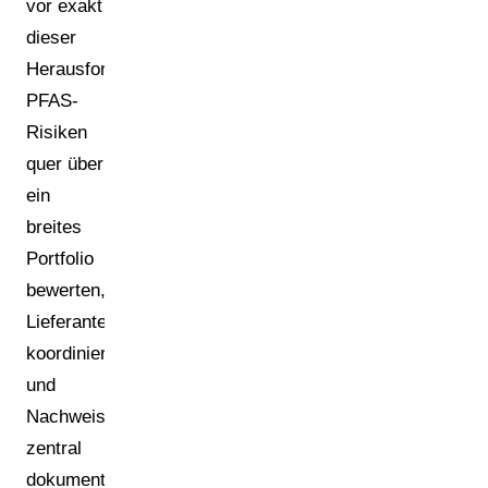
vor exakt
dieser
Herausforderung:
PFAS-
Risiken
quer über
ein
breites
Portfolio
bewerten,
Lieferanten
koordinieren
und
Nachweise
zentral
dokumentieren.