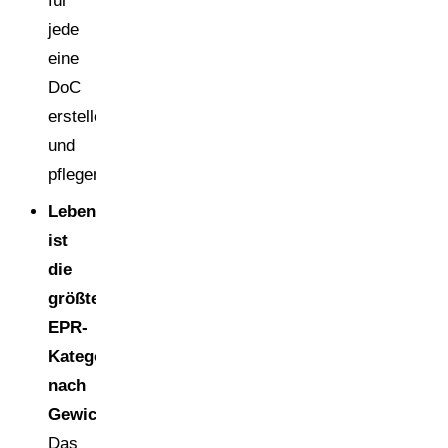
für
jede
eine
DoC
erstellen
und
pflegen.
Lebensmittelverpackung
ist
die
größte
EPR-
Kategorie
nach
Gewicht.
Das