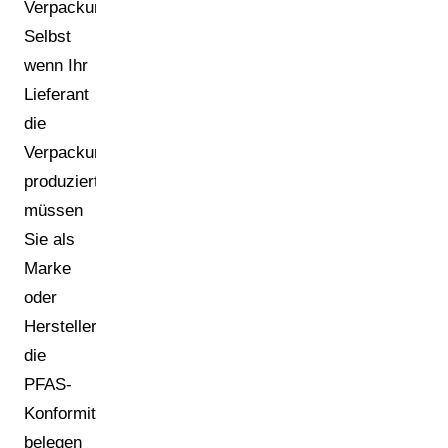
Verpackungslieferanten.
Selbst
wenn Ihr
Lieferant
die
Verpackung
produziert,
müssen
Sie als
Marke
oder
Hersteller
die
PFAS-
Konformität
belegen