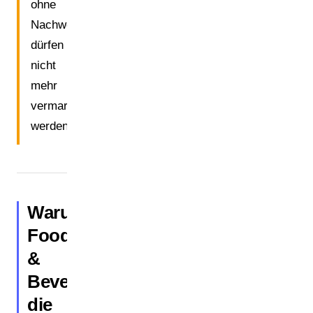
ohne
Nachweis
dürfen
nicht
mehr
vermarktet
werden.
Warum
Food
&
Beverage
die