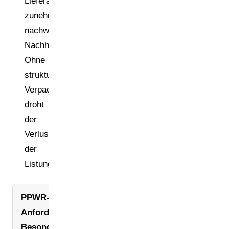
Lieferanten
zunehmend
nachweisbare
Nachhaltigkeitsdaten.
Ohne
strukturierte
Verpackungsdaten
droht
der
Verlust
der
Listung.
PPWR-
Anforderungen:
Besonderheiten