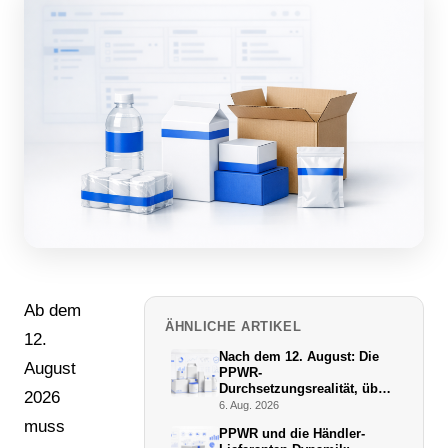
Ab dem
ÄHNLICHE ARTIKEL
12.
Nach dem 12. August: Die
August
PPWR-
Durchsetzungsrealität, über
2026
die niemand schreibt
6. Aug. 2026
muss
PPWR und die Händler-