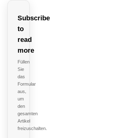
Ohne
diese
Subscribe
Erklärung
to
riskieren
read
Unternehmen
more
Bußgelder,
Marktbarrieren
Füllen
Sie
und
das
Lieferrisiken.
Formular
aus,
In
um
diesem
den
Leitfaden
gesamten
Artikel
erhalten
freizuschalten.
Sie eine