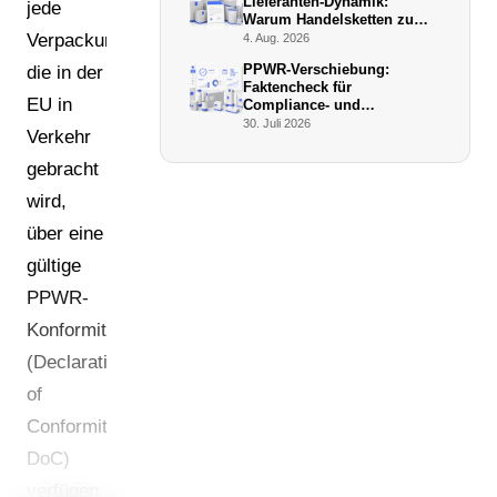
Lieferanten-Dynamik:
jede
Warum Handelsketten zu
De-facto-Vollstreckern
Verpackungsart,
4. Aug. 2026
werden
PPWR-Verschiebung:
die in der
Faktencheck für
EU in
Compliance- und
Verpackungsmanager (Juli
30. Juli 2026
Verkehr
2026)
gebracht
wird,
über eine
gültige
PPWR-
Konformitätserklärung
(Declaration
of
Conformity,
DoC)
verfügen.