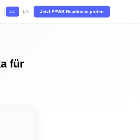
DE
EN
Jetzt PPWR-Readiness prüfen
a für