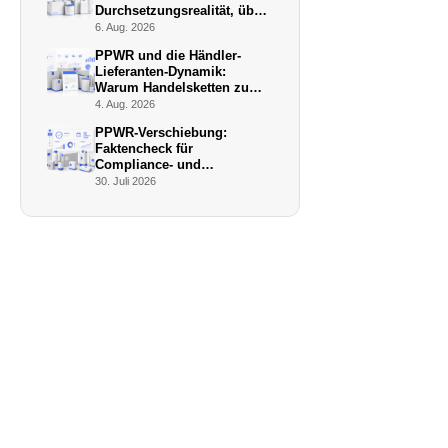
Durchsetzungsrealität, über
die niemand schreibt
6. Aug. 2026
PPWR und die Händler-
Lieferanten-Dynamik:
Warum Handelsketten zu
De-facto-Vollstreckern
4. Aug. 2026
werden
PPWR-Verschiebung:
Faktencheck für
Compliance- und
Verpackungsmanager (Juli
30. Juli 2026
2026)