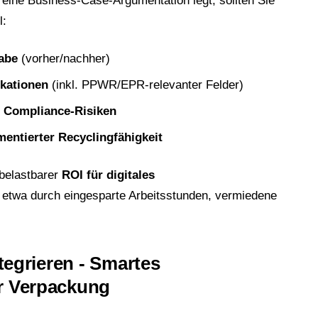
 eine Business-Case-Argumentation legt, sollten Sie
l:
abe
(vorher/nachher)
ikationen
(inkl. PPWR/EPR-relevanter Felder)
r Compliance-Risiken
entierter Recyclingfähigkeit
 belastbarer
ROI für digitales
etwa durch eingesparte Arbeitsstunden, vermiedene
ntegrieren - Smartes
r Verpackung