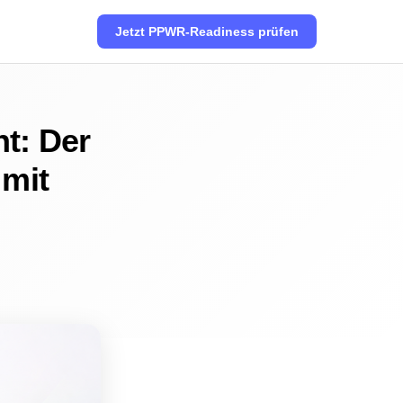
Jetzt PPWR-Readiness prüfen
t: Der
 mit