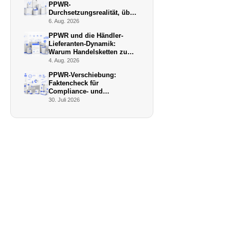
PPWR-
Durchsetzungsrealität, über
die niemand schreibt
6. Aug. 2026
PPWR und die Händler-
Lieferanten-Dynamik:
Warum Handelsketten zu
De-facto-Vollstreckern
4. Aug. 2026
werden
PPWR-Verschiebung:
Faktencheck für
Compliance- und
Verpackungsmanager (Juli
30. Juli 2026
2026)