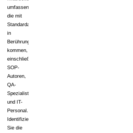
umfassen,
die mit
Standardarbeitsanweisungen
in
Berührung
kommen,
einschließlich
SOP-
Autoren,
QA-
Spezialisten
und IT-
Personal.
Identifizieren
Sie die