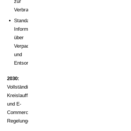
zur
Verbraucherinformation
Standardisierte
Informationen
über
Verpackungseigenschaften
und
Entsorgung
2030:
Vollständige
Kreislauffähigkeit
und E-
Commerce-
Regelungen