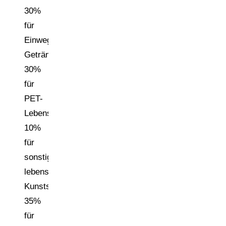
30%
für
Einweg-
Getränkeflaschen,
30%
für
PET-
Lebensmittelverpackungen,
10%
für
sonstige
lebensmittelsensible
Kunststoffverpackungen,
35%
für