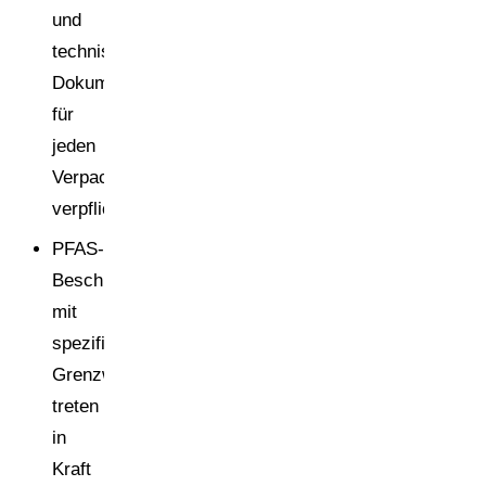
und
technische
Dokumentation
für
jeden
Verpackungstyp
verpflichtend
PFAS-
Beschränkungen
mit
spezifischen
Grenzwerten
treten
in
Kraft