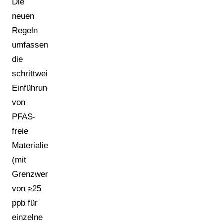
Die
neuen
Regeln
umfassen
die
schrittweise
Einführung
von
PFAS-
freie
Materialien
(mit
Grenzwerten
von ≥25
ppb für
einzelne