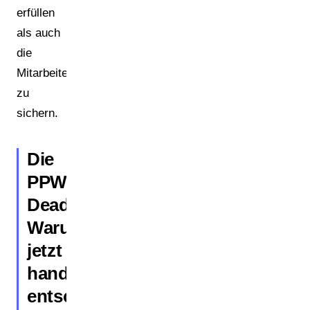
erfüllen
als auch
die
Mitarbeiterakzeptanz
zu
sichern.
Die
PPWR-
Deadline:
Warum
jetzt
handeln
entscheidend