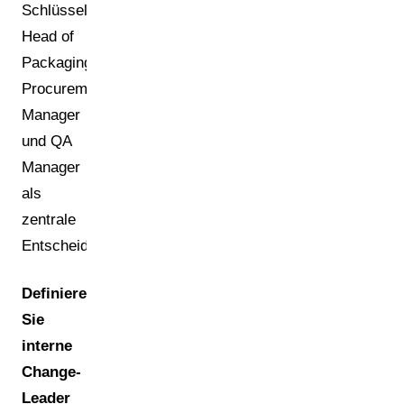
Schlüsselpersonen:
Head of
Packaging,
Procurement
Manager
und QA
Manager
als
zentrale
Entscheidungsträger.
Definieren
Sie
interne
Change-
Leader