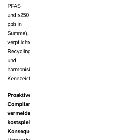
PFAS
und ≥250
ppb in
Summe),
verpflichtende
Recyclingfähigkeit
und
harmonisierte
Kennzeichnung.
Proaktive
Compliance
vermeidet
kostspielige
Konsequenzen.