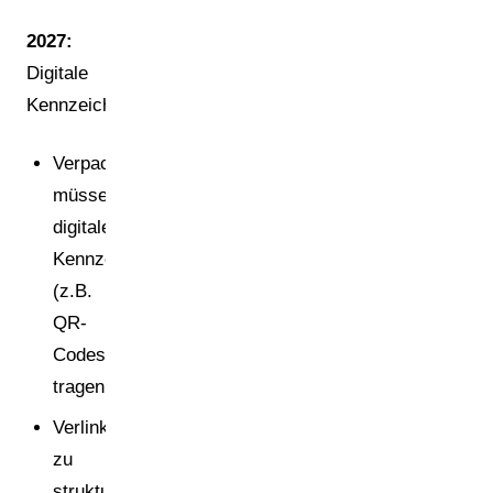
2027:
Digitale
Kennzeichnung
Verpackungen
müssen
digitale
Kennzeichen
(z.B.
QR-
Codes)
tragen
Verlinkung
zu
strukturierten