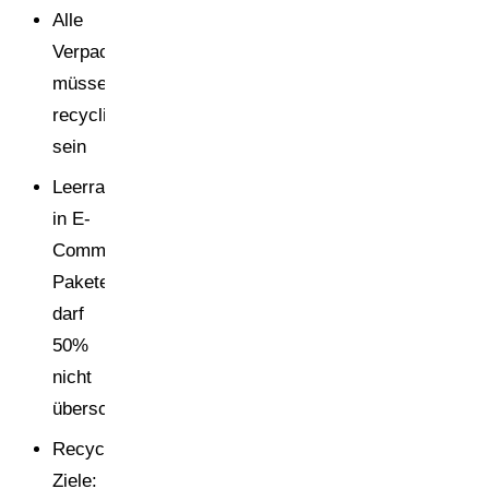
Alle
Verpackungen
müssen
recyclingfähig
sein
Leerraum
in E-
Commerce-
Paketen
darf
50%
nicht
überschreiten
Recyclinginhalt-
Ziele: