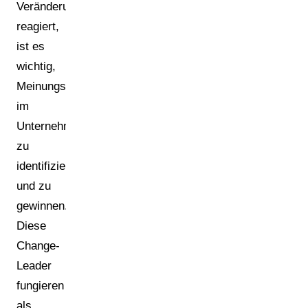
Veränderungen
reagiert,
ist es
wichtig,
Meinungsführer
im
Unternehmen
zu
identifizieren
und zu
gewinnen.
Diese
Change-
Leader
fungieren
als