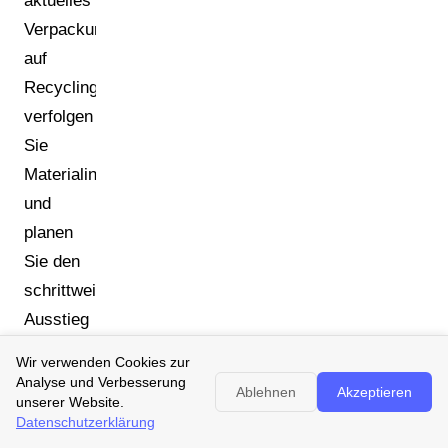
aktuelles
Verpackungsportfolio
auf
Recyclingfähigkeit,
verfolgen
Sie
Materialinputs
und
planen
Sie den
schrittweisen
Ausstieg
aus
Wir verwenden Cookies zur
nicht-
Analyse und Verbesserung
Ablehnen
Akzeptieren
unserer Website.
konformen
Datenschutzerklärung
Materialien.