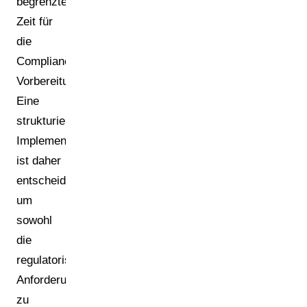
begrenzte
Zeit für
die
Compliance-
Vorbereitung.
Eine
strukturierte
Implementierungsstrategie
ist daher
entscheidend,
um
sowohl
die
regulatorischen
Anforderungen
zu