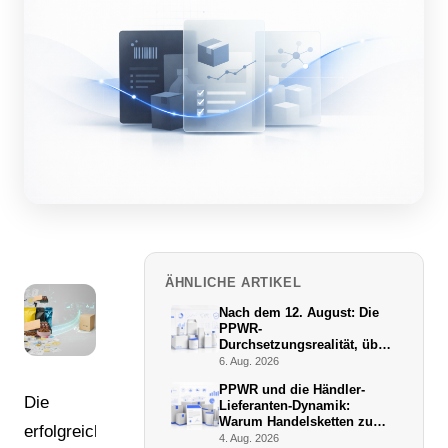
ÄHNLICHE ARTIKEL
Nach dem 12. August: Die
PPWR-
Durchsetzungsrealität, über
die niemand schreibt
6. Aug. 2026
PPWR und die Händler-
Die
Lieferanten-Dynamik:
Warum Handelsketten zu
erfolgreiche
De-facto-Vollstreckern
4. Aug. 2026