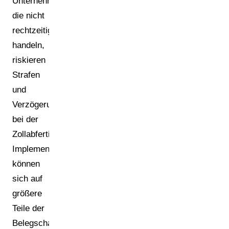
Unternehmen,
die nicht
rechtzeitig
handeln,
riskieren
Strafen
und
Verzögerungen
bei der
Zollabfertigung.
Implementierungsprobleme
können
sich auf
größere
Teile der
Belegschaft