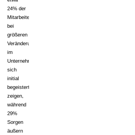
24% der
Mitarbeiter
bei
größeren
Veränderungen
im
Unternehmen
sich
initial
begeistert
zeigen,
während
29%
Sorgen
äußern