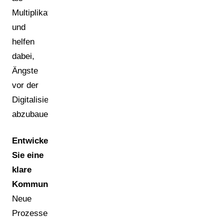
Multiplikatoren
und
helfen
dabei,
Ängste
vor der
Digitalisierung
abzubauen.
Entwickeln
Sie eine
klare
Kommunikationsstrategie.
Neue
Prozesse