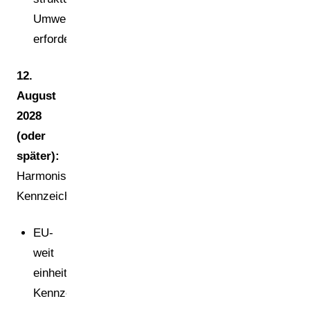
Umweltinformationen
erforderlich
12.
August
2028
(oder
später):
Harmonisierte
Kennzeichnung
EU-
weit
einheitliche
Kennzeichnung