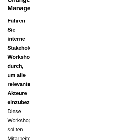
Management
Führen
Sie
interne
Stakeholder-
Workshops
durch,
um alle
relevanten
Akteure
einzubeziehen.
Diese
Workshops
sollten
Mitarbeiter