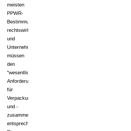
meisten
PPWR-
Bestimmungen
rechtswirksam
und
Unternehmen
müssen
den
"wesentlichen
Anforderungen"
für
Verpackungsdesign
und -
zusammensetzung
entsprechen.