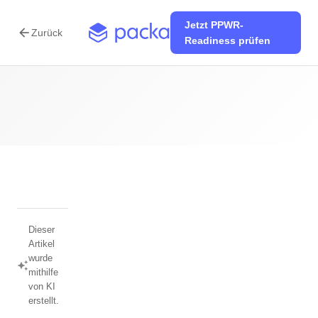
Jetzt PPWR-
arrow_back
Zurück
Readiness prüfen
Dieser
Artikel
wurde
auto_awesome
mithilfe
von KI
erstellt.