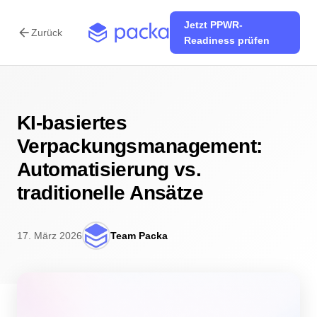
Jetzt PPWR-
arrow_back
Zurück
Readiness prüfen
KI-basiertes
Verpackungsmanagement:
Automatisierung vs.
traditionelle Ansätze
17. März 2026
Team Packa