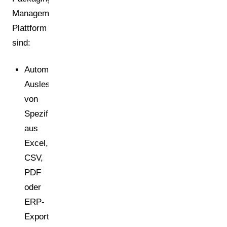
Management-
Plattform
sind:
Automatisiertes
Auslesen
von
Spezifikationen
aus
Excel,
CSV,
PDF
oder
ERP-
Exporten