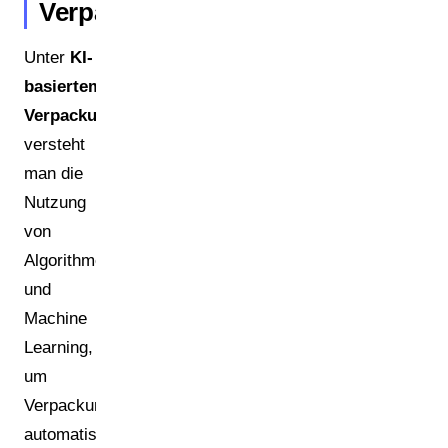
Verpackungsmanagement?
Unter
KI-
basiertem
Verpackungsmanagement
versteht
man die
Nutzung
von
Algorithmen
und
Machine
Learning,
um
Verpackungsdaten
automatisiert