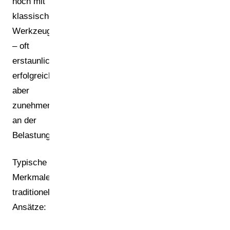
noch mit
klassischen
Werkzeugen
– oft
erstaunlich
erfolgreich,
aber
zunehmend
an der
Belastungsgrenze.
Typische
Merkmale
traditioneller
Ansätze: