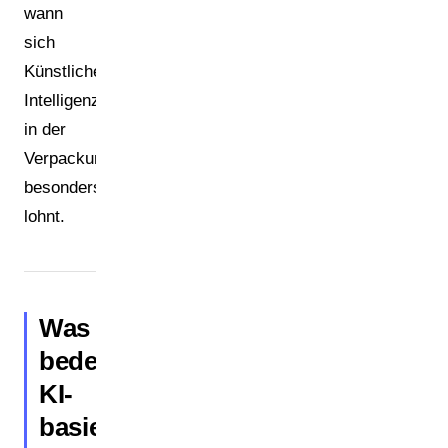
wann
sich
Künstliche
Intelligenz
in der
Verpackung
besonders
lohnt.
Was
bedeutet
KI-
basiertes