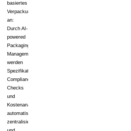
basiertes
Verpackungsmanagement
an:
Durch AI-
powered
Packaging
Management
werden
Spezifikationen,
Compliance-
Checks
und
Kostenanalysen
automatisiert,
zentralisiert
und