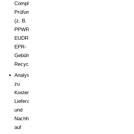
Compliance-
Prüfungen
(z. B.
PPWR,
EUDR,
EPR-
Gebühren,
Recyclingfähigkeit)
Analysen
zu
Kosten,
Lieferantenperformance
und
Nachhaltigkeit
auf