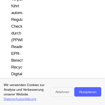
führt
automatisierte
Regulatorik-
Checks
durch
(PPWR-
Readiness,
EPR-
Berechnung,
Recyclingfähigkeit,
Digital
Product
Wir verwenden Cookies zur
Passport-
Analyse und Verbesserung
Ablehnen
Akzeptieren
Unterstützung).
unserer Website.
Datenschutzerklärung