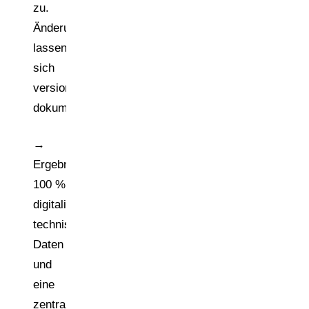
zu.
Änderungen
lassen
sich
versionssicher
dokumentieren.
→
Ergebnis:
100 %
digitalisierte
technische
Daten
und
eine
zentrale,