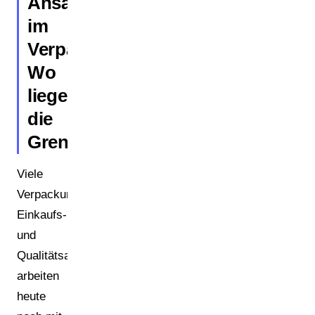
Ansätze
im
Verpackungsmanagement:
Wo
liegen
die
Grenzen?
Viele
Verpackungs-,
Einkaufs-
und
Qualitätsabteilungen
arbeiten
heute