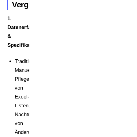
Vergleich
1.
Datenerfassung
&
Spezifikationsmanagement
Traditionell:
Manuelle
Pflege
von
Excel-
Listen,
Nachtragen
von
Änderungen