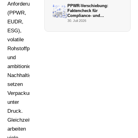
werden
Anforderungen
PPWR-Verschiebung:
Faktencheck für
(PPWR,
Compliance- und
Verpackungsmanager (Juli
EUDR,
30. Juli 2026
2026)
ESG),
volatile
Rohstoffpreise
und
ambitionierte
Nachhaltigkeitsziele
setzen
Verpackungsverantwortliche
unter
Druck.
Gleichzeitig
arbeiten
viele