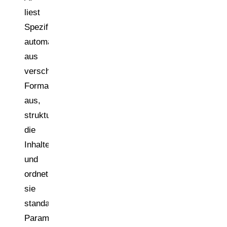
liest
Spezifikationen
automatisiert
aus
verschiedenen
Formaten
aus,
strukturiert
die
Inhalte
und
ordnet
sie
standardisierten
Parametern