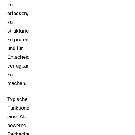
zu
erfassen,
zu
strukturieren,
zu prüfen
und für
Entscheidungen
verfügbar
zu
machen.
Typische
Funktionen
einer AI-
powered
Packaging