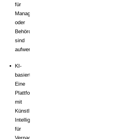
für
Management
oder
Behörden
sind
aufwendig.
KI-
basiert:
Eine
Plattform
mit
Künstlicher
Intelligenz
für
Verpackung