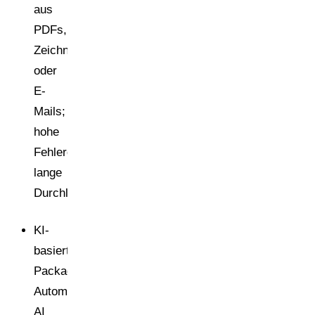
aus
PDFs,
Zeichnungen
oder
E-
Mails;
hohe
Fehlerquote,
lange
Durchlaufzeiten.
KI-
basiert:
Packaging
Automation
AI