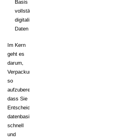
Basis
vollständig
digitalisierter
Daten
Im Kern
geht es
darum,
Verpackungsdaten
so
aufzubereiten,
dass Sie
Entscheidungen
datenbasiert,
schnell
und