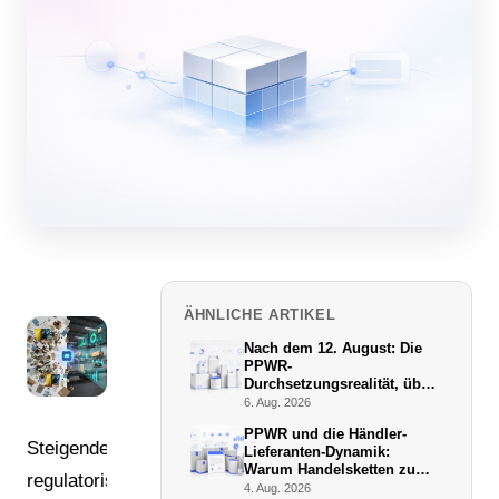
ÄHNLICHE ARTIKEL
Nach dem 12. August: Die
PPWR-
Durchsetzungsrealität, über
die niemand schreibt
6. Aug. 2026
PPWR und die Händler-
Steigende
Lieferanten-Dynamik:
Warum Handelsketten zu
regulatorische
De-facto-Vollstreckern
4. Aug. 2026