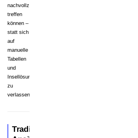
nachvollziehbar
treffen
können –
statt sich
auf
manuelle
Tabellen
und
Insellösungen
zu
verlassen.
Traditionelle