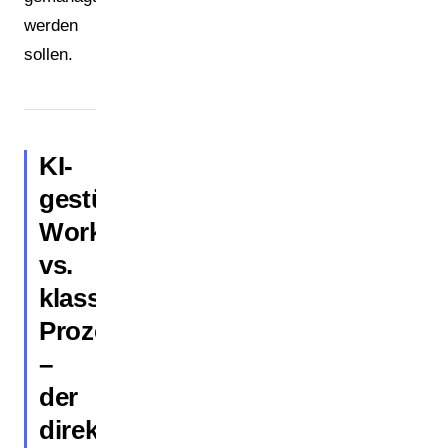
werden
sollen.
KI-
gestützte
Workflows
vs.
klassische
Prozesse
–
der
direkte