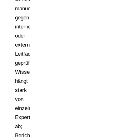
manuell
gegen
interne
oder
externe
Leitfäden
geprüft;
Wissen
hängt
stark
von
einzelnen
Experten
ab;
Berichte