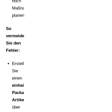
noch
Maßnahmen
planen.
So
vermeiden
Sie den
Fehler:
Erstellen
Sie
einen
einheitlichen
Packaging-
Artikelstamm
über