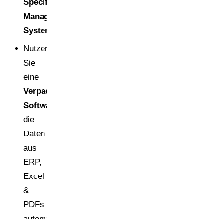
Specification
Management-
System.
Nutzen
Sie
eine
Verpackungsmanagement-
Software
,
die
Daten
aus
ERP,
Excel
&
PDFs
automatisiert