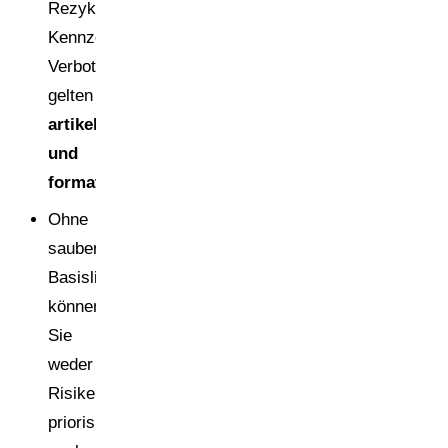
Rezyklatquoten,
Kennzeichnung,
Verbote)
gelten
artikel-
und
formatgenau
.
Ohne
saubere
Basisliste
können
Sie
weder
Risiken
priorisieren