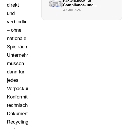
Faktencheck für
direkt
Compliance- und
Verpackungsmanager (Juli
30. Juli 2026
und
2026)
verbindlich
– ohne
nationale
Spielräume.
Unternehmen
müssen
dann für
jedes
Verpackungsformat
Konformitätserklärungen,
technische
Dokumentation,
Recyclingfähigkeit