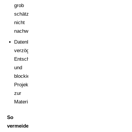
grob
schätzen,
nicht
nachweisen.
Datenlücken
verzögern
Entscheidungen
und
blockieren
Projekte
zur
Materialumstellung.
So
vermeiden