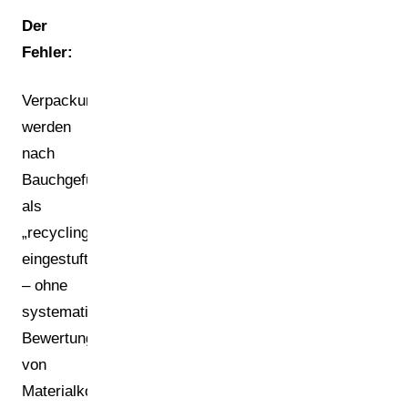
Der
Fehler:
Verpackungen
werden
nach
Bauchgefühl
als
„recyclingfähig“
eingestuft
– ohne
systematische
Bewertung
von
Materialkombinationen,