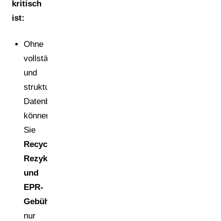
kritisch
ist:
Ohne
vollständige
und
strukturierte
Datenbasis
können
Sie
Recyclingfähigkeit,
Rezyklatquoten
und
EPR-
Gebühren
nur