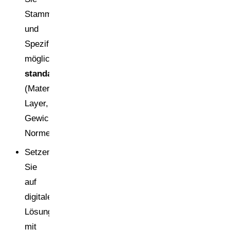
Stammdaten
und
Spezifikationen
möglichst
standardisiert
(Materialcodes,
Layer,
Gewichte,
Normen).
Setzen
Sie
auf
digitale
Lösungen
mit