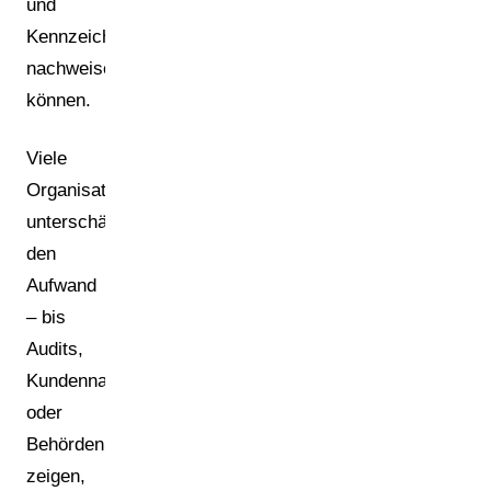
und
Kennzeichnung
nachweisen
können.
Viele
Organisationen
unterschätzen
den
Aufwand
– bis
Audits,
Kundennachfragen
oder
Behördenkontrollen
zeigen,