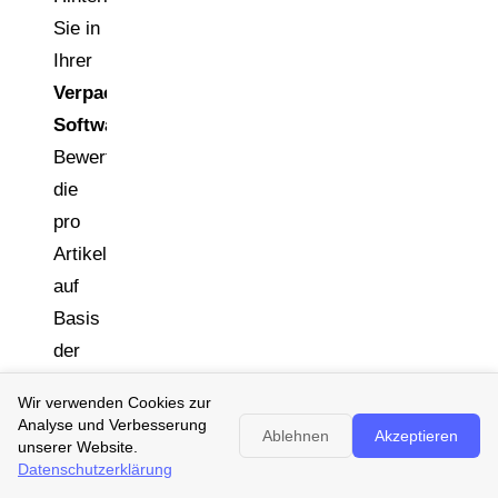
Sie in
Ihrer
Verpackungsmanagement-
Software
Bewertungslogiken,
die
pro
Artikel
auf
Basis
der
Spezifikationsdaten
Wir verwenden Cookies zur
automatisch
Analyse und Verbesserung
Ablehnen
Akzeptieren
eine
unserer Website.
Datenschutzerklärung
Recyclingfähigkeitsklasse