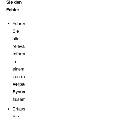
Sie den
Fehler:
Führen
Sie
alle
relevanten
Informationen
in
einem
zentralen
Verpackungsmanagement-
System
zusammen.
Erfassen
Sie