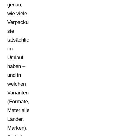
genau,
wie viele
Verpackungsartikel
sie
tatsächlich
im
Umlauf
haben –
und in
welchen
Varianten
(Formate,
Materialien,
Länder,
Marken).