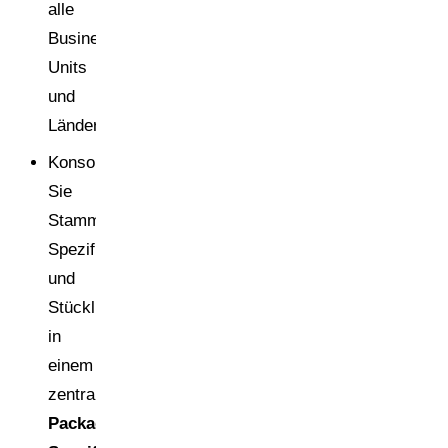
alle
Business
Units
und
Länder.
Konsolidieren
Sie
Stammdaten,
Spezifikationen
und
Stücklisten
in
einem
zentralen
Packaging