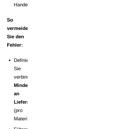
Handel.
So
vermeiden
Sie den
Fehler:
Definieren
Sie
verbindliche
Mindestanforderungen
an
Lieferantendokumente
(pro
Material/Verpackungstyp).