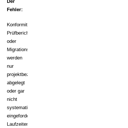
Der
Fehler:
Konformitätserklärungen,
Prüfberichte
oder
Migrationsgutachten
werden
nur
projektbezogen
abgelegt
oder gar
nicht
systematisch
eingefordert.
Laufzeiten