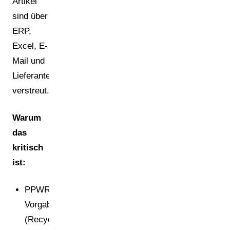
Artikel
sind über
ERP,
Excel, E-
Mail und
Lieferantenportale
verstreut.
Warum
das
kritisch
ist:
PPWR-
Vorgaben
(Recyclingfähigkeit,