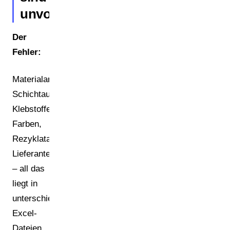
unvollständig
Der
Fehler:
Materialarten,
Schichtaufbauten,
Klebstoffe,
Farben,
Rezyklatanteile,
Lieferantenzertifikate
– all das
liegt in
unterschiedlichen
Excel-
Dateien,