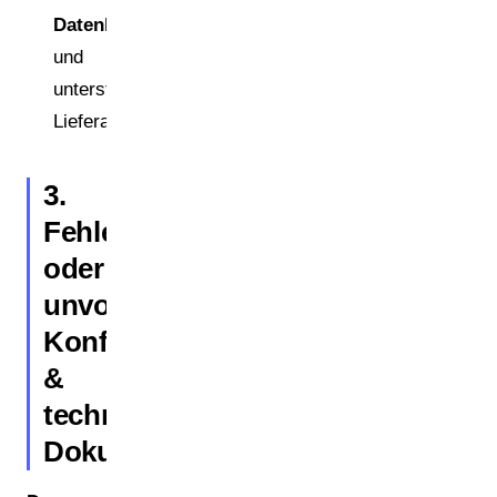
Datenlückenanalyse
und
unterstützter
Lieferantendatensammlung.
3.
Fehlende
oder
unvollständige
Konformitätserklärungen
&
technische
Dokumentation