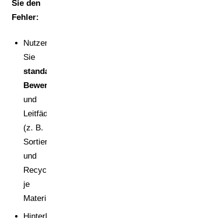
Sie den
Fehler:
Nutzen
Sie
standardisierte
Bewertungsmethoden
und
Leitfäden
(z. B.
Sortier-
und
Recyclingregeln
je
Materialstrom).
Hinterlegen