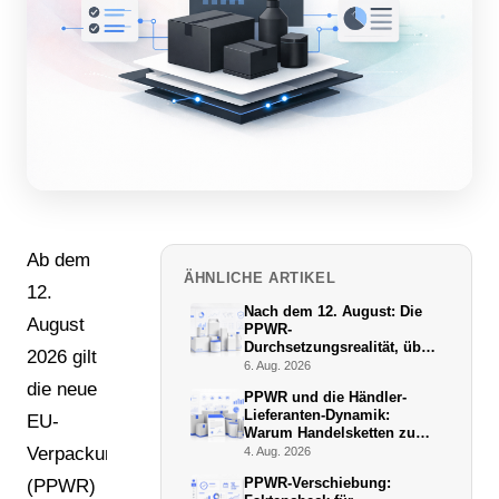
Ab dem
ÄHNLICHE ARTIKEL
12.
Nach dem 12. August: Die
August
PPWR-
Durchsetzungsrealität, über
2026 gilt
die niemand schreibt
6. Aug. 2026
die neue
PPWR und die Händler-
Lieferanten-Dynamik:
EU-
Warum Handelsketten zu
De-facto-Vollstreckern
Verpackungsverordnung
4. Aug. 2026
werden
PPWR-Verschiebung:
(PPWR)