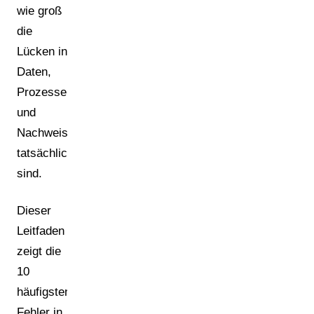
wie groß
die
Lücken in
Daten,
Prozessen
und
Nachweisen
tatsächlich
sind.
Dieser
Leitfaden
zeigt die
10
häufigsten
Fehler in