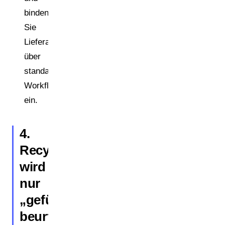
binden
Sie
Lieferanten
über
standardisierte
Workflows
ein.
4.
Recyclingfähigkeit
wird
nur
„gefühlt“
beurteilt