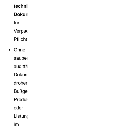
technische
Dokumentation
für
Verpackungen
Pflicht.
Ohne
saubere,
auditfähige
Dokumentation
drohen
Bußgelder,
Produktrückrufe
oder
Listungsprobleme
im