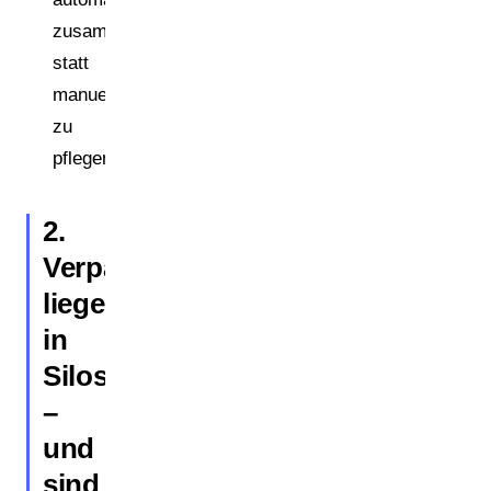
zusammenführt,
statt
manuell
zu
pflegen.
2.
Verpackungsdaten
liegen
in
Silos
–
und
sind