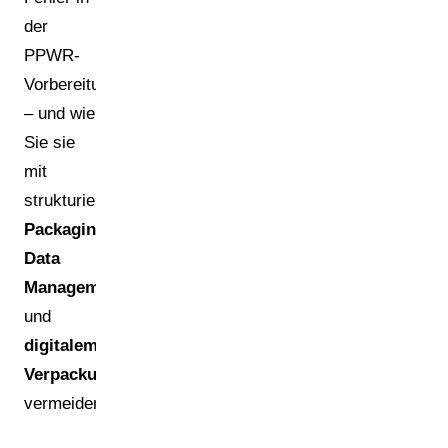
der
PPWR-
Vorbereitung
– und wie
Sie sie
mit
strukturiertem
Packaging
Data
Management
und
digitalem
Verpackungsmanagement
vermeiden.