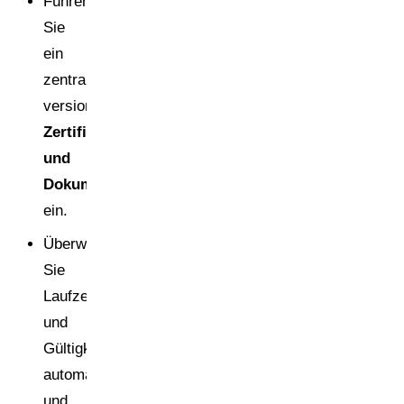
Führen
Sie
ein
zentrales,
versioniertes
Zertifikats-
und
Dokumentenmanagement
ein.
Überwachen
Sie
Laufzeiten
und
Gültigkeiten
automatisiert
und